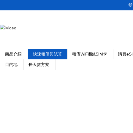

商品介紹
快速租借與試算
租借WiFi機&SIM卡
購買eS
目的地
長天數方案