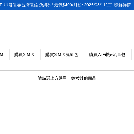
FUN暑假😎台灣電信 免綁約! 最低$400/月起~2026/08/11(二)
瞭解詳情
IM
購買SIM卡
購買SIM卡流量包
購買WiFi機&流量包
請點選上方選單，參考其他商品