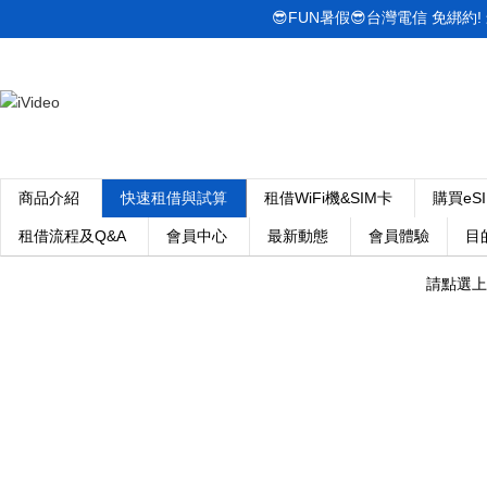
😎FUN暑假😎台灣電信 免綁約! 最低
商品介紹
快速租借與試算
租借WiFi機&SIM卡
購買eS
租借流程及Q&A
會員中心
最新動態
會員體驗
目
請點選上