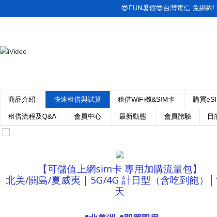
😎FUN暑假😎台灣電信 免綁約! 最低
商品介紹
快速租借與試算
租借WiFi機&SIM卡
購買eS
租借流程及Q&A
會員中心
最新動態
會員體驗
目
【可儲值上網sim卡 專用加購流量包】
北美/關島/夏威夷 | 5G/4G 計日型（含吃到飽）│1
天