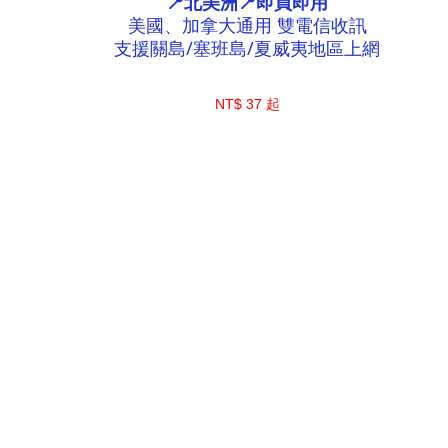
📍北美洲📍即買即用
美國、加拿大通用 雙電信收訊
支援關島/塞班島/夏威夷地區上網
NT$ 37 起