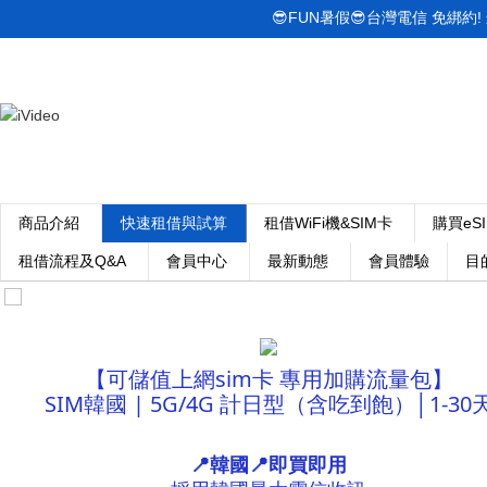
😎FUN暑假😎台灣電信 免綁約! 最低
商品介紹
快速租借與試算
租借WiFi機&SIM卡
購買eS
租借流程及Q&A
會員中心
最新動態
會員體驗
目
【可儲值上網sim卡 專用加購流量包】
SIM韓國 | 5G/4G 計日型（含吃到飽）│1-30
📍韓國📍即買即用