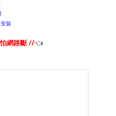
起
費
速安裝
怕網路斷 //
👈