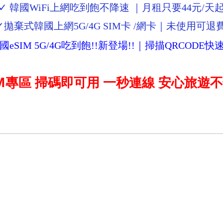
✓ 韓國WiFi上網吃到飽不降速 ｜月租只要44元/天
✓拋棄式韓國上網5G/4G SIM卡 /網卡｜未使用可退
國eSIM
5G/4G吃到飽!!新登場!!
｜掃描QRCODE快
SIM專區 掃碼即可用 一秒連線 安心旅遊不