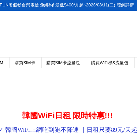
FUN暑假😎台灣電信 免綁約! 最低$400/月起~2026/08/11(二)
瞭解詳情
IM
購買SIM卡
購買SIM卡流量包
購買WiFi機&流量包
韓國WiFi日租 限時特惠!!!
✓ 韓國WiFi上網吃到飽不降速 ｜日租只要89元/天