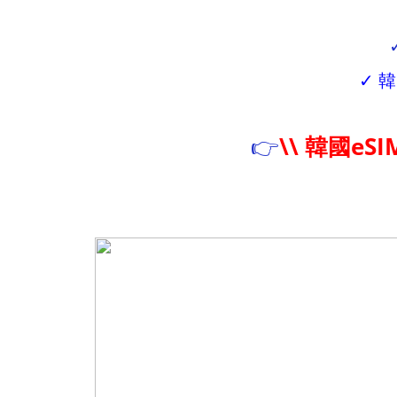
✓ 韓
\\ 韓國e
👉