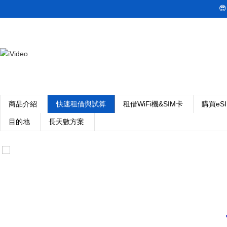

商品介紹
快速租借與試算
租借WiFi機&SIM卡
購買eS
目的地
長天數方案