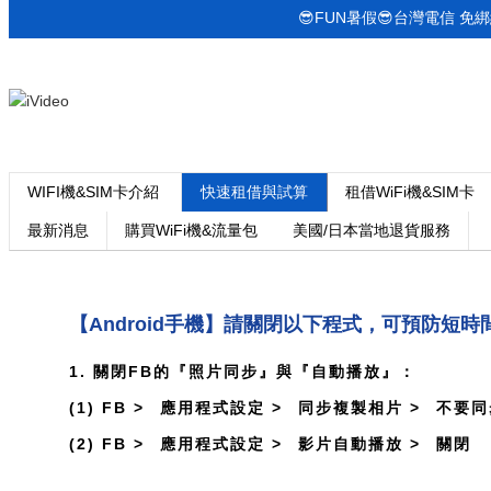
😎FUN暑假😎台灣電信 免綁約!
WIFI機&SIM卡介紹
快速租借與試算
租借WiFi機&SIM卡
最新消息
購買WiFi機&流量包
美國/日本當地退貨服務
【Android手機】請關閉以下程式，可預防短
1. 關閉FB的『照片同步』與『自動播放』：
(1) FB >
應用程式設定 >
同步複製相片 >
不要同
(2) FB >
應用程式設定 >
影片自動播放 >
關閉