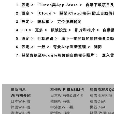
1. 設定 >
iTunes與App Store >
自動下載項目
2. 設定 >
iCloud >
關閉iCloud備份(防止自動備
3. 設定 >
隱私權 >
定位服務關閉
4. FB >
更多 >
帳號設定 >
影片和相片 >
自動播
5. 設定 >
行動網路 >
底下一排開啟的軟體都會自
6. 設定 >
一般 >
背景App重新整理 >
關閉
7. 關閉貨線至Google相簿的自動備份照片：
進入雲
最新消息
租借WiFi機&SIM卡
租借流程及Q
WiFi機介紹
日本WiFi機&SIM卡
租借流程相關
日本WiFi機
韓國WiFi機
租借Q&A
韓國WiFi機
中港澳WiFi機
機器Q&A
港澳WiFi機
歐洲WiFi機
發票/收據Q&