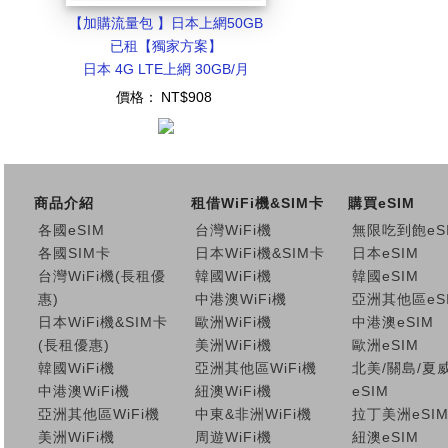
【加購流量包 】日本上網50GB
已租【獨家方案】
日本 4G LTE上網 30GB/月
價格：
NT$908
商品介紹
租借WiFi機&SIM卡
購買eSIM
各國eSIM
台灣WiFi機
無限吃到飽eS
各國SIM卡
日本WiFi機&SIM卡
日本eSIM
台灣WiFi機(長租優
韓國WiFi機
韓國eSIM
惠)
中港澳WiFi機
亞洲其他區eS
日本WiFi機&SIM卡
歐洲WiFi機
中港澳eSIM
(長租優惠)
美洲WiFi機
歐洲eSIM
韓國WiFi機
亞洲其他區WiFi機
北美/關島/夏
中港澳WiFi機
紐澳WiFi機
eSIM
亞洲其他區WiFi機
中東&非洲WiFi機
拉丁美洲eSI
美洲WiFi機
周遊WiFi機
紐澳eSIM