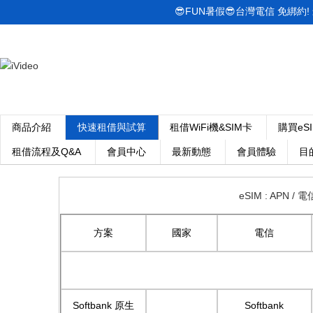
😎FUN暑假😎台灣電信 免綁約! 最低
商品介紹
快速租借與試算
租借WiFi機&SIM卡
購買eS
租借流程及Q&A
會員中心
最新動態
會員體驗
目
eSIM : APN 
方案
國家
電信
Softbank
原生
Softbank