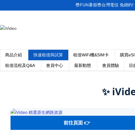
😎FUN暑假😎台灣電信 免綁約! 最低
商品介紹
快速租借與試算
租借WiFi機&SIM卡
購買eS
租借流程及Q&A
會員中心
最新動態
會員體驗
目
✨ iVi
前往頁面 👉