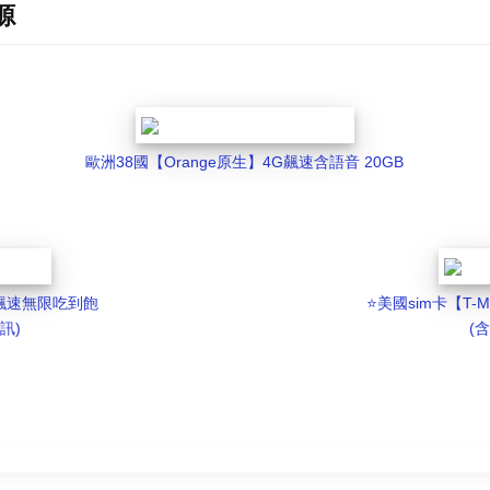
源
歐洲38國【Orange原生】4G飆速含語音 20GB
G 飆速無限吃到飽
⭐️美國sim卡【T-
訊)
(