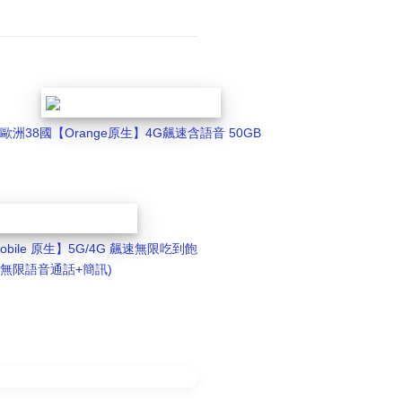
歐洲38國【Orange原生】4G飆速含語音 50GB
Mobile 原生】5G/4G 飆速無限吃到飽
含無限語音通話+簡訊)