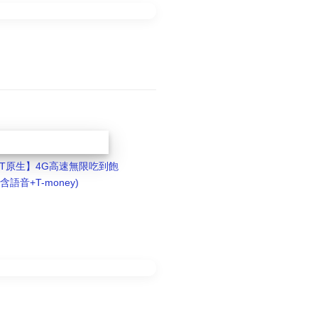
KT原生】4G高速無限吃到飽
(含語音+T-money)