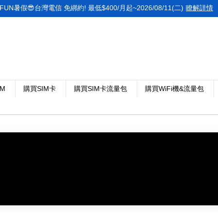
FUN暑假😎台灣電信 免綁約! 最低$400/月起~2026/08/11(二)
瞭解詳情
IM
購買SIM卡
購買SIM卡流量包
購買WiFi機&流量包