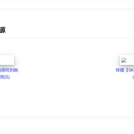
資源
無限吃到飽
韓國【S
簡訊)