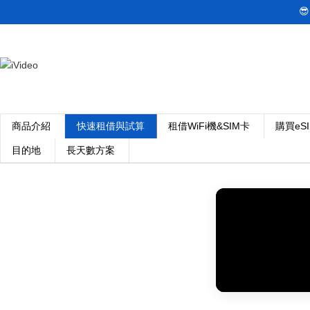

商品介紹
快速租借與試算
租借WiFi機&SIM卡
購買eS
目的地
長天數方案