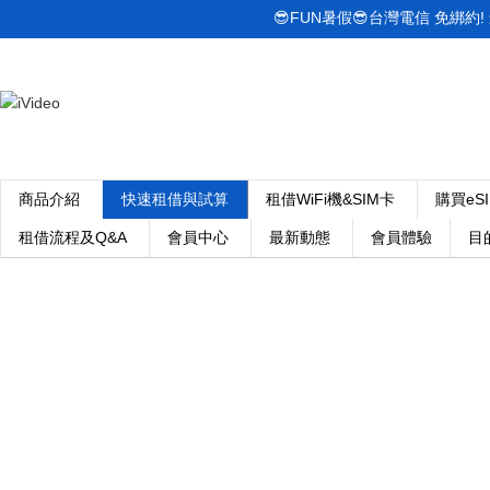
😎FUN暑假😎台灣電信 免綁約! 最低
商品介紹
快速租借與試算
租借WiFi機&SIM卡
購買eS
租借流程及Q&A
會員中心
最新動態
會員體驗
目