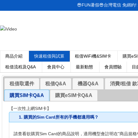
😎FUN暑假😎台灣電信 免綁約! 最低
商品介紹
快速租借與試算
租借WiFi機&SIM卡
購買eS
租借流程及Q&A
會員中心
最新動態
會員體驗
目
租借取還件
租借Q&A
機器Q&A
消費/租借 款
購買SIM卡Q&A
購買eSIM卡Q&A
【一次性上網SIM卡】
1.
購買的Sim Card所有的手機都適用嗎？
請查看欲購買Sim Card的商品說明，適用機型會註明在"商品