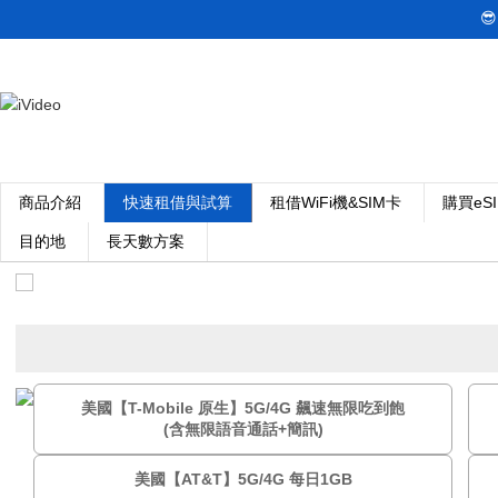

商品介紹
快速租借與試算
租借WiFi機&SIM卡
購買eS
目的地
長天數方案
美國【T-Mobile 原生】5G/4G 飆速無限吃到飽
(含無限語音通話+簡訊)
美國【AT&T】5G/4G 每日1GB