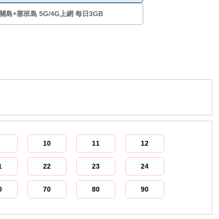
關島+塞班島 5G/4G上網 每日3GB
10
11
12
1
22
23
24
0
70
80
90