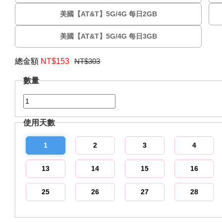
美國【AT&T】5G/4G 每日2GB
美國【AT&T】5G/4G 每日3GB
總金額
NT$
153
NT$303
數量
使用天數
1
2
3
4
13
14
15
16
25
26
27
28