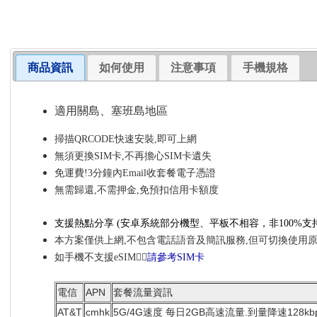
商品資訊
如何使用
注意事項
手機規格
適用關島、塞班島地區
掃描QRCODE快速安裝,即可上網
無須更換SIM卡,不再擔心SIM卡遺失
免運費!3分鐘內Email收套餐電子憑證
無需歸還,不需押金,免預扣信用卡額度
支援熱點分享
(安卓系統部分機型、平板不相容，非100%
支
本方案僅供上網,不包含電話語音及簡訊服務,但可切換使用
如手機不支援eSIM👉🏼
請參考SIM卡
電信
APN
套餐流量資訊
AT&T
cmhk
5G/4G速度 每日2GB高速流量.到量降速128kb