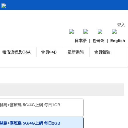
登入
日本語
|
한국어
|
English
租借流程及Q&A
會員中心
最新動態
會員體驗
關島+塞班島 5G/4G上網 每日1GB
關島+塞班島 5G/4G上網 每日2GB