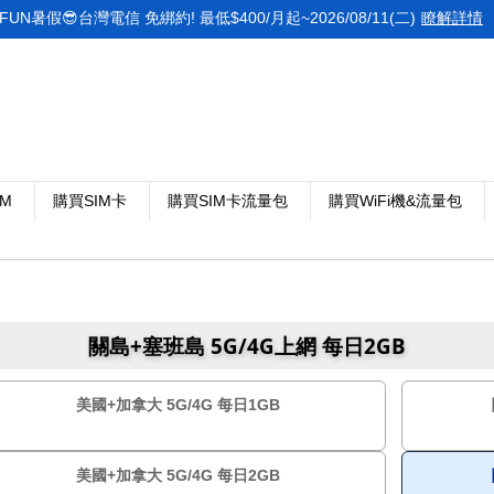
FUN暑假😎台灣電信 免綁約! 最低$400/月起~2026/08/11(二)
瞭解詳情
IM
購買SIM卡
購買SIM卡流量包
購買WiFi機&流量包
關島+塞班島 5G/4G上網 每日2GB
美國+加拿大 5G/4G 每日1GB
美國+加拿大 5G/4G 每日2GB