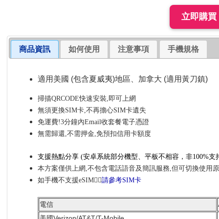
商品資訊
如何使用
注意事項
手機規格
適用美國 (包含夏威夷)地區、加拿大 (適用黃刀鎮)
掃描QRCODE快速安裝,即可上網
無須更換SIM卡,不再擔心SIM卡遺失
免運費!3分鐘內Email收套餐電子憑證
無需歸還,不需押金,免預扣信用卡額度
支援熱點分享
(安卓系統部分機型、平板不相容，非100%
支
本方案僅供上網,不包含電話語音及簡訊服務,但可切換使用
如手機不支援eSIM👉🏼
請參考SIM卡
電信
美國Verizon/AT&T/T-Mobile