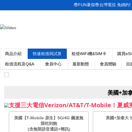
😎FUN暑假😎台灣電信 免綁約! 最低
商品介紹
快速租借與試算
租借WiFi機&SIM卡
購買eS
租借流程及Q&A
會員中心
最新動態
會員體驗
目
美國+加拿
支援三大電信Verizon/AT&T/T-Mobile！
美國【T-Mobile 原生】5G/4G 飆速無
美國+加拿大 5
限吃到飽
(含無限語音通話+簡訊)