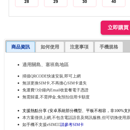
28
29
30
40
商品資訊
如何使用
注意事項
手機規格
適用關島、塞班島地區
掃描QRCODE快速安裝,即可上網
無須更換SIM卡,不再擔心SIM卡遺失
免運費!3分鐘內Email收套餐電子憑證
無需歸還,不需押金,免預扣信用卡額度
支援熱點分享
(安卓系統部分機型、平板不相容，非100%
支
本方案僅供上網,不包含電話語音及簡訊服務,但可切換使用
如手機不支援eSIM👉🏼
請參考SIM卡