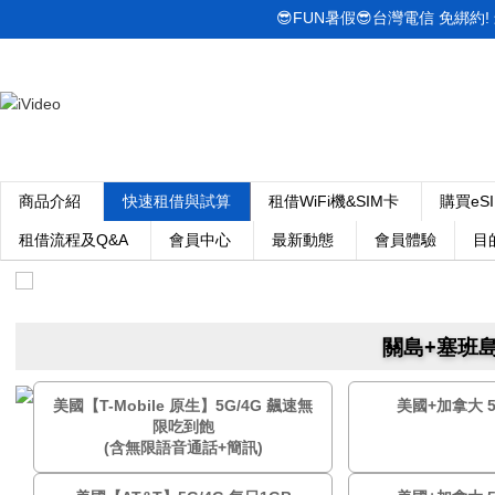
😎FUN暑假😎台灣電信 免綁約! 最低
商品介紹
快速租借與試算
租借WiFi機&SIM卡
購買eS
租借流程及Q&A
會員中心
最新動態
會員體驗
目
關島+塞班島 
美國【T-Mobile 原生】5G/4G 飆速無
美國+加拿大 5
限吃到飽
(含無限語音通話+簡訊)