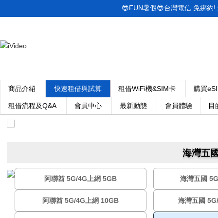
😎FUN暑假😎台灣電信 免綁約! 最低
商品介紹
快速租借與試算
租借WiFi機&SIM卡
購買eS
租借流程及Q&A
會員中心
最新動態
會員體驗
目
海灣五國 
阿聯酋 5G/4G上網 5GB
海灣五國 5G
阿聯酋 5G/4G上網 10GB
海灣五國 5G/