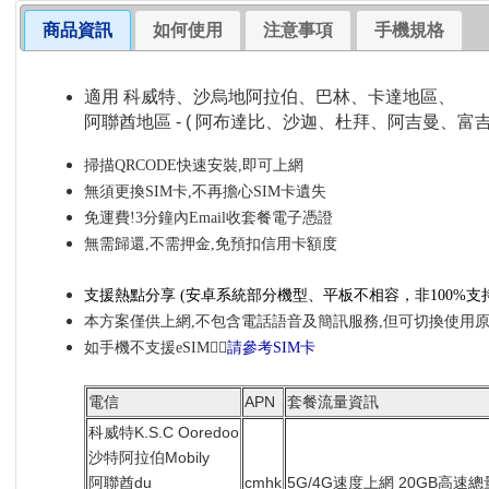
商品資訊
如何使用
注意事項
手機規格
適用 科威特、沙烏地阿拉伯、巴林、卡達地區、
阿聯酋地區 - ( 阿布達比、沙迦、杜拜、阿吉曼、富
掃描QRCODE快速安裝,即可上網
無須更換SIM卡,不再擔心SIM卡遺失
免運費!3分鐘內Email收套餐電子憑證
無需歸還,不需押金,免預扣信用卡額度
支援熱點分享
(安卓系統部分機型、平板不相容，非100%
支
本方案僅供上網,不包含電話語音及簡訊服務,但可切換使用
如手機不支援eSIM👉🏼
請參考SIM卡
電信
APN
套餐流量資訊
科威特K.S.C Ooredoo
沙特阿拉伯Mobily
阿聯酋du
cmhk
5G/4G速度上網 20GB高速總量