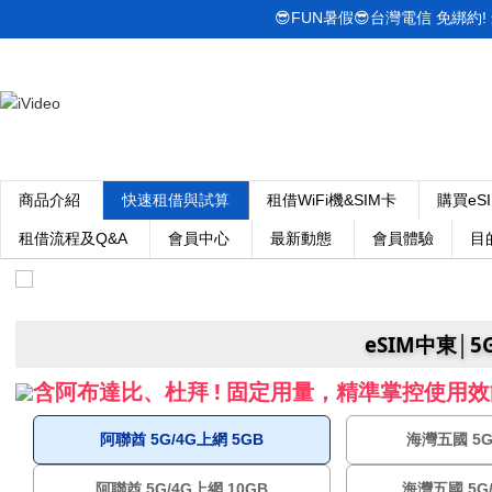
😎FUN暑假😎台灣電信 免綁約! 最低
商品介紹
快速租借與試算
租借WiFi機&SIM卡
購買eS
租借流程及Q&A
會員中心
最新動態
會員體驗
目
eSIM中東│5
含阿布達比、杜拜 ! 固定用量，精準掌控使用效
阿聯酋 5G/4G上網 5GB
海灣五國 5G
阿聯酋 5G/4G上網 10GB
海灣五國 5G/