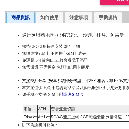
商品資訊
如何使用
注意事項
手機規格
適用阿聯酋地區- ( 阿布達比、沙迦、杜拜、阿吉曼
掃描QRCODE快速安裝,即可上網
無須更換SIM卡,不再擔心SIM卡遺失
免運費!3分鐘內Email收套餐電子憑證
無需歸還,不需押金,免預扣信用卡額度
支援熱點分享
(安卓系統部分機型、平板不相容，非100%
支
本方案僅供上網,不包含電話語音及簡訊服務,但可切換使用
如手機不支援eSIM👉🏼
請參考SIM卡
電信
APN
套餐流量資訊
Etisalat
drei.at
5G/4G速度上網 5GB高速總量.到量降速 128
以下為說明與範例：