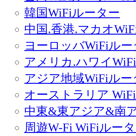
韓国WiFiルーター
中国.香港.マカオWi
ヨーロッバWiFiル
アメリカ.ハワイWiF
アジア地域WiFiル
オーストラリア WiF
中東&東アジア&南ア
周遊W-Fi WiFiルー