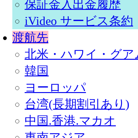
保証金入出金履歴
iVideo サービス条約
渡航先
北米・ハワイ・グア
韓国
ヨーロッパ
台湾(長期割引あり)
中国.香港.マカオ
東南アジア