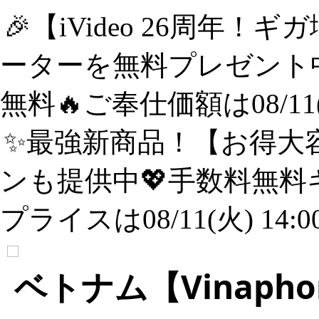
🎉【iVideo 26周年！
ーターを無料プレゼント中
無料🔥ご奉仕価額は08/11(
✨️最強新商品！【お得大容
ンも提供中💖手数料無料
プライスは08/11(火) 14:
ベトナム【Vinaph