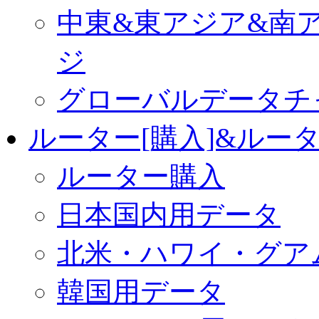
中東&東アジア&南
ジ
グローバルデータチ
ルーター[購入]&ルー
ルーター購入
日本国内用データ
北米・ハワイ・グア
韓国用データ