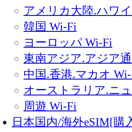
アメリカ大陸.ハワイ.
韓国 Wi-Fi
ヨーロッパ Wi-Fi
東南アジア.アジア通用
中国.香港.マカオ Wi-
オーストラリア.ニュー
周遊 Wi-Fi
日本国内/海外eSIM[購入