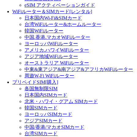
eSIM アクティベーションガイド
WiFiルーター＆SIMカード[レンタル]
日本国内Wi-Fi&SIMカード
台湾WiFiルーター&ホームルーター
韓国WiFiルーター
中国.香港.マカオWiFiルーター
ヨーロッバWiFiルーター
アメリカ.ハワイWiFiルーター
アジア地域WiFiルーター
オーストラリア WiFiルーター
中東&東アジア&南アジア&アフリカWiFiルーター
周遊W-Fi WiFiルーター
プリペイドSIM[購入]
各国無制限SIM
日本国内SIMカード
北米・ハワイ・グアム SIMカード
韓国SIMカード
ヨーロッパSIMカード
アジアSIMカード
中国/香港/マカオSIMカード
台湾SIMカード