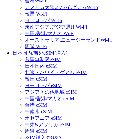
台湾Wi-Fi
アメリカ大陸.ハワイ.グアムWi-Fi
韓国 Wi-Fi
ヨーロッパ Wi-Fi
東南アジア.アジア通用Wi-Fi
中国.香港.マカオ Wi-Fi
オーストラリア.ニュージーランドWi-Fi
周遊 Wi-Fi
日本国内/海外eSIM[購入]
各国無制限eSIM
日本国内 eSIM
北米・ハワイ・グアム eSIM
韓国 eSIM
ヨーロッパ eSIM
アジアその他地域 eSIM
中国/香港/マカオ eSIM
台湾 eSIM
中南米 eSIM
オセアニア eSIM
中東&アフリカ eSIM
周遊 eSIM
eSIM購入のQ&A