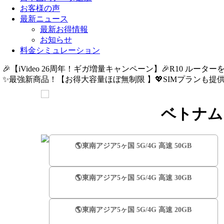
お客様の声
最新ニュース
最新お得情報
お知らせ
料金シミュレーション
🎉【iVideo 26周年！ギガ増量キャンペーン】🎉R10 ルーター
✨️最強新商品！【お得大容量ほぼ無制限 】💖SIMプランも提供中
ベトナム【
🌎️東南アジア5ヶ国 5G/4G 高速 50GB
🌎️東南アジア5ヶ国 5G/4G 高速 30GB
🌎️東南アジア5ヶ国 5G/4G 高速 20GB