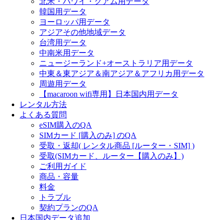
北米・ハワイ・グアム用データ
韓国用データ
ヨーロッパ用データ
アジアその他地域データ
台湾用データ
中南米用データ
ニュージーランド+オーストラリア用データ
中東＆東アジア＆南アジア＆アフリカ用データ
周遊用データ
【macaroon wifi専用】日本国内用データ
レンタル方法
よくある質問
eSIM購入のQA
SIMカード [購入のみ] のQA
受取・返却( レンタル商品 [ルーター・SIM] )
受取(SIMカード、ルーター【購入のみ】)
ご利用ガイド
商品・容量
料金
トラブル
契約プランのQA
日本国内データ追加