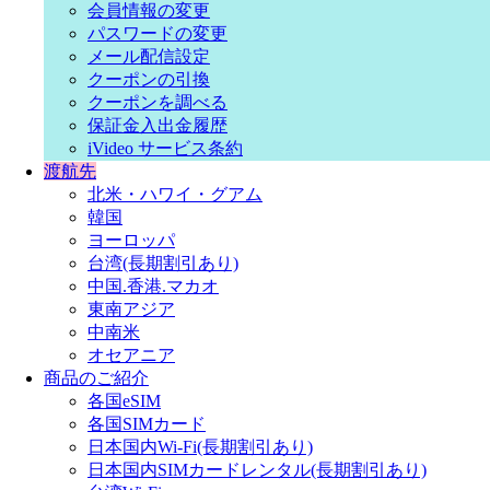
会員情報の変更
パスワードの変更
メール配信設定
クーポンの引換
クーポンを調べる
保証金入出金履歴
iVideo サービス条約
渡航先
北米・ハワイ・グアム
韓国
ヨーロッパ
台湾(長期割引あり)
中国.香港.マカオ
東南アジア
中南米
オセアニア
商品のご紹介
各国eSIM
各国SIMカード
日本国内Wi-Fi(長期割引あり)
日本国内SIMカードレンタル(長期割引あり)