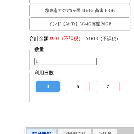
🌎️東南アジア5ヶ国 5G/4G 高速 10GB
インド【AirTe】5G/4G高速 20GB
合計金額
¥
903（不課税）
¥1613（不課税）
数量
利用日数
3
5
7