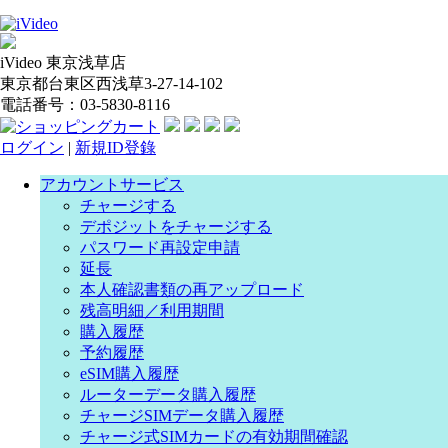
iVideo 東京浅草店
東京都台東区西浅草3-27-14-102
電話番号：03-5830-8116
ログイン
|
新規ID登錄
アカウントサービス
チャージする
デポジットをチャージする
パスワード再設定申請
延長
本人確認書類の再アップロード
残高明細／利用期間
購入履歴
予約履歴
eSIM購入履歴
ルーターデータ購入履歴
チャージSIMデータ購入履歴
チャージ式SIMカードの有効期間確認