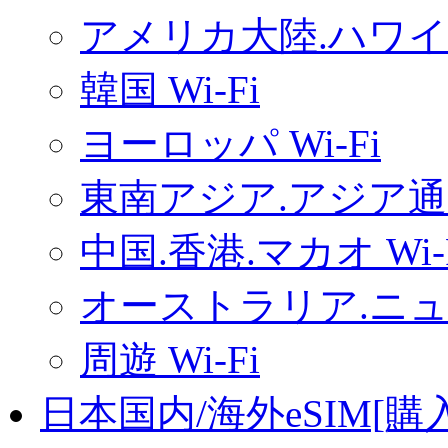
アメリカ大陸.ハワイ.
韓国 Wi-Fi
ヨーロッパ Wi-Fi
東南アジア.アジア通用
中国.香港.マカオ Wi-
オーストラリア.ニュー
周遊 Wi-Fi
日本国内/海外eSIM[購入