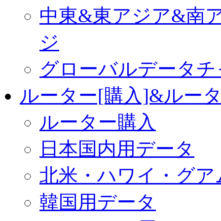
中東&東アジア&南
ジ
グローバルデータチ
ルーター[購入]&ルー
ルーター購入
日本国内用データ
北米・ハワイ・グア
韓国用データ