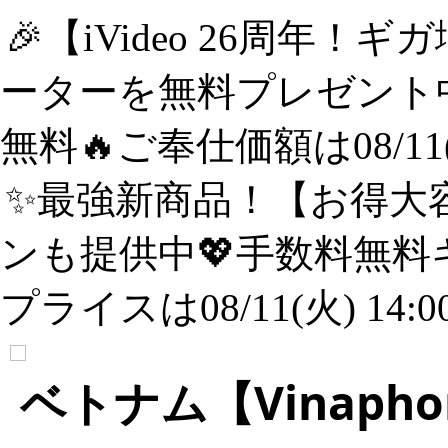
🎉【iVideo 26周年！
ーターを無料プレゼント中
無料🔥ご奉仕価額は08/11(
✨️最強新商品！【お得大容
ンも提供中💖手数料無料
プライスは08/11(火) 14:
ベトナム【Vinaph