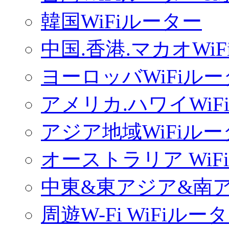
韓国WiFiルーター
中国.香港.マカオWi
ヨーロッバWiFiル
アメリカ.ハワイWiF
アジア地域WiFiル
オーストラリア WiF
中東&東アジア&南ア
周遊W-Fi WiFiルー