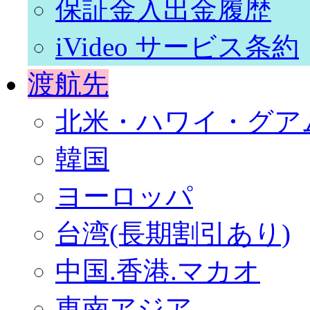
保証金入出金履歴
iVideo サービス条約
渡航先
北米・ハワイ・グア
韓国
ヨーロッパ
台湾(長期割引あり)
中国.香港.マカオ
東南アジア