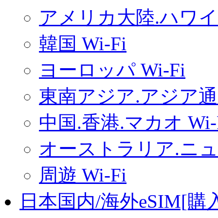
アメリカ大陸.ハワイ.
韓国 Wi-Fi
ヨーロッパ Wi-Fi
東南アジア.アジア通用
中国.香港.マカオ Wi-
オーストラリア.ニュー
周遊 Wi-Fi
日本国内/海外eSIM[購入