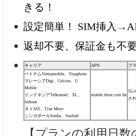
きる！
設定簡単！ SIM挿入→
返却不要、保証金も不
キャリア
APN
プ
ベトナムVietnamobile、Vinaphone
マレーシアDigi、Celcom、U
Mobile
5G
インドネシアTelkomsel、XL、
mobile.three.com.hk
さ
Indosat
タイAIS、True Move
シンガポールSimba、Starhub
【プランの利用日数