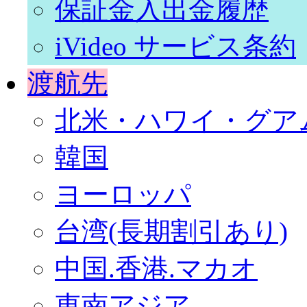
保証金入出金履歴
iVideo サービス条約
渡航先
北米・ハワイ・グア
韓国
ヨーロッパ
台湾(長期割引あり)
中国.香港.マカオ
東南アジア