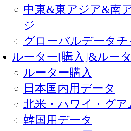
中東&東アジア&南
ジ
グローバルデータチ
ルーター[購入]&ルー
ルーター購入
日本国内用データ
北米・ハワイ・グア
韓国用データ