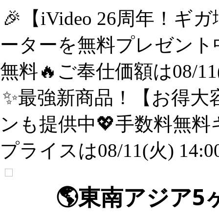
🎉【iVideo 26周年！
ーターを無料プレゼント中
無料🔥ご奉仕価額は08/11(
✨️最強新商品！【お得大容
ンも提供中💖手数料無料
プライスは08/11(火) 14:
🌎️東南アジア5ヶ