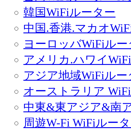
韓国WiFiルーター
中国.香港.マカオWi
ヨーロッバWiFiル
アメリカ.ハワイWiF
アジア地域WiFiル
オーストラリア WiF
中東&東アジア&南ア
周遊W-Fi WiFiルー