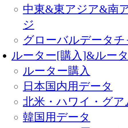
中東&東アジア&南
ジ
グローバルデータチ
ルーター[購入]&ルー
ルーター購入
日本国内用データ
北米・ハワイ・グア
韓国用データ