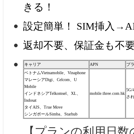
きる！
設定簡単！ SIM挿入→
返却不要、保証金も不
キャリア
APN
プ
ベトナムVietnamobile、Vinaphone
マレーシアDigi、Celcom、U
Mobile
5G
インドネシアTelkomsel、XL、
mobile.three.com.hk
さ
Indosat
タイAIS、True Move
シンガポールSimba、Starhub
【プランの利用日数