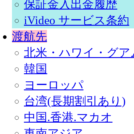
保証金入出金履歴
iVideo サービス条約
渡航先
北米・ハワイ・グア
韓国
ヨーロッパ
台湾(長期割引あり)
中国.香港.マカオ
東南アジア