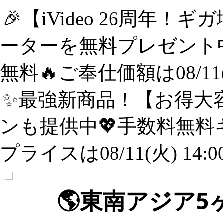
🎉【iVideo 26周年！
ーターを無料プレゼント中
無料🔥ご奉仕価額は08/11(
✨️最強新商品！【お得大容
ンも提供中💖手数料無料
プライスは08/11(火) 14:
🌎️東南アジア5ヶ