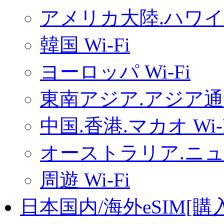
アメリカ大陸.ハワイ.
韓国 Wi-Fi
ヨーロッパ Wi-Fi
東南アジア.アジア通用
中国.香港.マカオ Wi-
オーストラリア.ニュー
周遊 Wi-Fi
日本国内/海外eSIM[購入