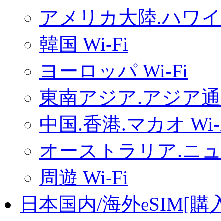
アメリカ大陸.ハワイ.
韓国 Wi-Fi
ヨーロッパ Wi-Fi
東南アジア.アジア通用
中国.香港.マカオ Wi-
オーストラリア.ニュー
周遊 Wi-Fi
日本国内/海外eSIM[購入