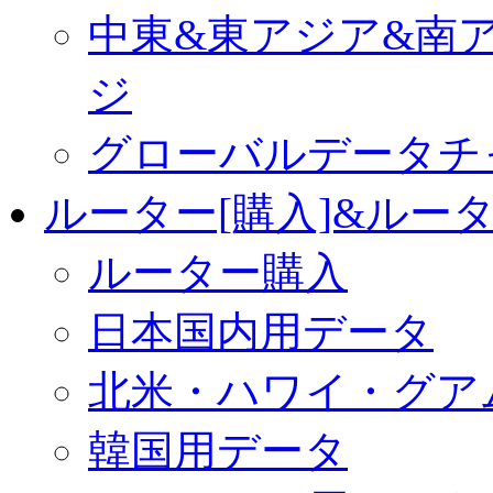
中東&東アジア&南
ジ
グローバルデータチ
ルーター[購入]&ルー
ルーター購入
日本国内用データ
北米・ハワイ・グア
韓国用データ