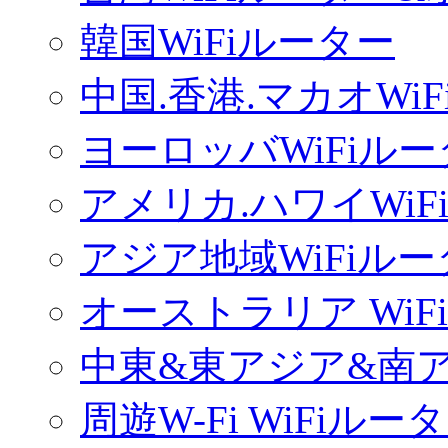
韓国WiFiルーター
中国.香港.マカオWi
ヨーロッバWiFiル
アメリカ.ハワイWiF
アジア地域WiFiル
オーストラリア WiF
中東&東アジア&南ア
周遊W-Fi WiFiルー