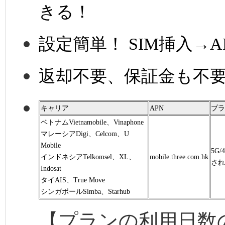
きる！
設定簡単！ SIM挿入→
返却不要、保証金も不
キャリア
APN
プラ
ベトナムVietnamobile、Vinaphone
マレーシアDigi、Celcom、U
Mobile
5G
インドネシアTelkomsel、XL、
mobile.three.com.hk
され
Indosat
タイAIS、True Move
シンガポールSimba、Starhub
【プランの利用日数