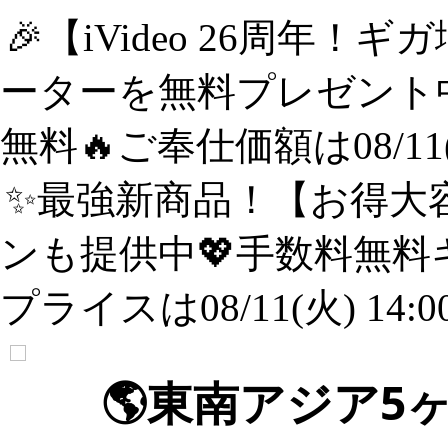
🎉【iVideo 26周年！
ーターを無料プレゼント中
無料🔥ご奉仕価額は08/11(
✨️最強新商品！【お得大容
ンも提供中💖手数料無料
プライスは08/11(火) 14:
🌎️東南アジア5ヶ国