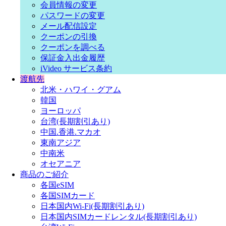
会員情報の変更
パスワードの変更
メール配信設定
クーポンの引換
クーポンを調べる
保証金入出金履歴
iVideo サービス条約
渡航先
北米・ハワイ・グアム
韓国
ヨーロッパ
台湾(長期割引あり)
中国.香港.マカオ
東南アジア
中南米
オセアニア
商品のご紹介
各国eSIM
各国SIMカード
日本国内Wi-Fi(長期割引あり)
日本国内SIMカードレンタル(長期割引あり)