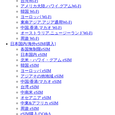
台湾Wi-Fi
アメリカ大陸.ハワイ.グアムWi-Fi
韓国 Wi-Fi
ヨーロッパ Wi-Fi
東南アジア.アジア通用Wi-Fi
中国.香港.マカオ Wi-Fi
オーストラリア.ニュージーランドWi-Fi
周遊 Wi-Fi
日本国内/海外eSIM[購入]
各国無制限eSIM
日本国内 eSIM
北米・ハワイ・グアム eSIM
韓国 eSIM
ヨーロッパ eSIM
アジアその他地域 eSIM
中国/香港/マカオ eSIM
台湾 eSIM
中南米 eSIM
オセアニア eSIM
中東&アフリカ eSIM
周遊 eSIM
eSIM購入のQ&A