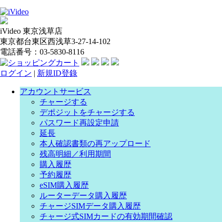
iVideo 東京浅草店
東京都台東区西浅草3-27-14-102
電話番号：03-5830-8116
ログイン
|
新規ID登錄
アカウントサービス
チャージする
デポジットをチャージする
パスワード再設定申請
延長
本人確認書類の再アップロード
残高明細／利用期間
購入履歴
予約履歴
eSIM購入履歴
ルーターデータ購入履歴
チャージSIMデータ購入履歴
チャージ式SIMカードの有効期間確認