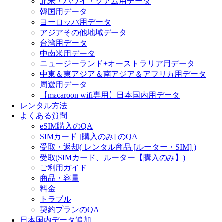
北米・ハワイ・グアム用データ
韓国用データ
ヨーロッパ用データ
アジアその他地域データ
台湾用データ
中南米用データ
ニュージーランド+オーストラリア用データ
中東＆東アジア＆南アジア＆アフリカ用データ
周遊用データ
【macaroon wifi専用】日本国内用データ
レンタル方法
よくある質問
eSIM購入のQA
SIMカード [購入のみ] のQA
受取・返却( レンタル商品 [ルーター・SIM] )
受取(SIMカード、ルーター【購入のみ】)
ご利用ガイド
商品・容量
料金
トラブル
契約プランのQA
日本国内データ追加