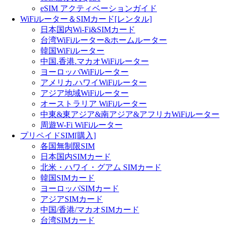
eSIM アクティベーションガイド
WiFiルーター＆SIMカード[レンタル]
日本国内Wi-Fi&SIMカード
台湾WiFiルーター&ホームルーター
韓国WiFiルーター
中国.香港.マカオWiFiルーター
ヨーロッバWiFiルーター
アメリカ.ハワイWiFiルーター
アジア地域WiFiルーター
オーストラリア WiFiルーター
中東&東アジア&南アジア&アフリカWiFiルーター
周遊W-Fi WiFiルーター
プリペイドSIM[購入]
各国無制限SIM
日本国内SIMカード
北米・ハワイ・グアム SIMカード
韓国SIMカード
ヨーロッパSIMカード
アジアSIMカード
中国/香港/マカオSIMカード
台湾SIMカード