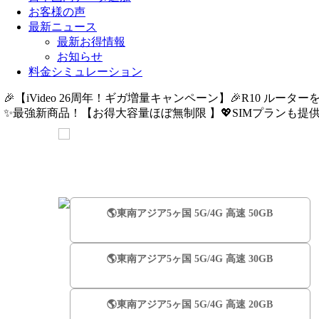
お客様の声
最新ニュース
最新お得情報
お知らせ
料金シミュレーション
🎉【iVideo 26周年！ギガ増量キャンペーン】🎉R10 ルーター
✨️最強新商品！【お得大容量ほぼ無制限 】💖SIMプランも提供中
🌎️東南アジア5ヶ国 5G/4G 高速 50GB
🌎️東南アジア5ヶ国 5G/4G 高速 30GB
🌎️東南アジア5ヶ国 5G/4G 高速 20GB