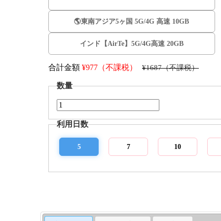
🌎️東南アジア5ヶ国 5G/4G 高速 10GB
インド【AirTe】5G/4G高速 20GB
合計金額
¥
977（不課税）
¥1687（不課税）
数量
利用日数
5
7
10