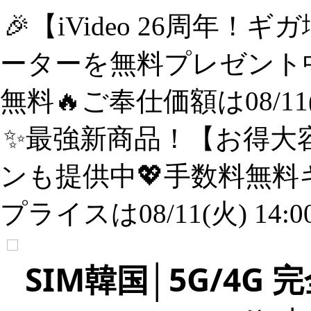
🎉【iVideo 26周年！
ーターを無料プレゼント中
無料🔥ご奉仕価額は08/11(
✨️最強新商品！【お得大容
ンも提供中💖手数料無料
プライスは08/11(火) 14:
SIM韓国│5G/4G