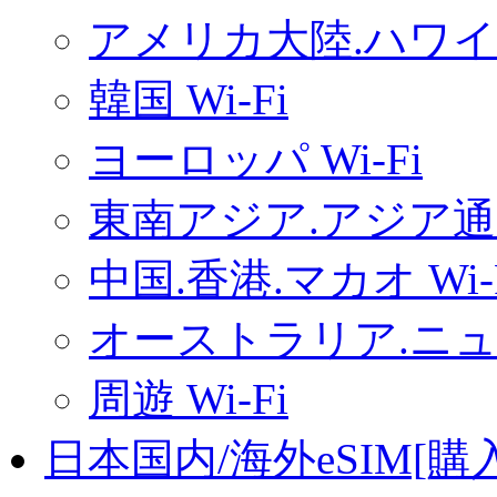
アメリカ大陸.ハワイ.
韓国 Wi-Fi
ヨーロッパ Wi-Fi
東南アジア.アジア通用
中国.香港.マカオ Wi-
オーストラリア.ニュー
周遊 Wi-Fi
日本国内/海外eSIM[購入