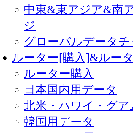
中東&東アジア&南
ジ
グローバルデータチ
ルーター[購入]&ルー
ルーター購入
日本国内用データ
北米・ハワイ・グア
韓国用データ