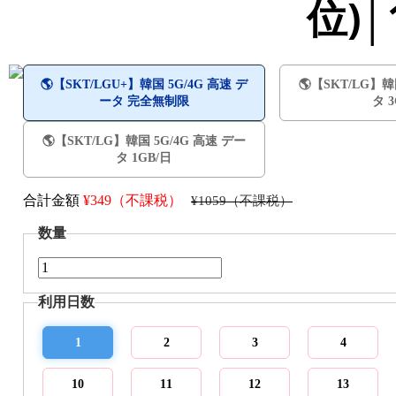
位)│
🌎️【SKT/LGU+】韓国 5G/4G 高速 デ
🌎️【SKT/LG】
ータ 完全無制限
タ 
🌎️【SKT/LG】韓国 5G/4G 高速 デー
タ 1GB/日
合計金額
¥
349（不課税）
¥1059（不課税）
数量
利用日数
1
2
3
4
10
11
12
13