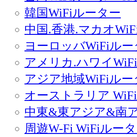
韓国WiFiルーター
中国.香港.マカオWi
ヨーロッバWiFiル
アメリカ.ハワイWiF
アジア地域WiFiル
オーストラリア WiF
中東&東アジア&南ア
周遊W-Fi WiFiルー