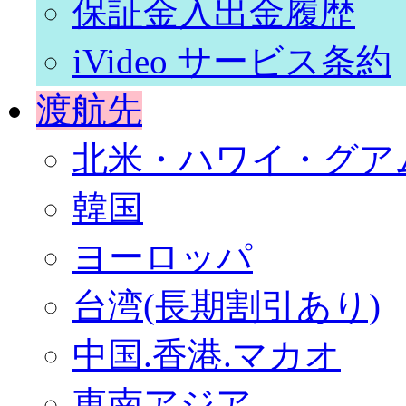
保証金入出金履歴
iVideo サービス条約
渡航先
北米・ハワイ・グア
韓国
ヨーロッパ
台湾(長期割引あり)
中国.香港.マカオ
東南アジア