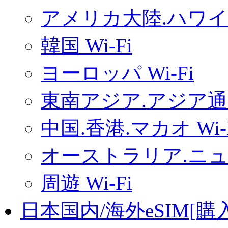
アメリカ大陸.ハワイ.
韓国 Wi-Fi
ヨーロッパ Wi-Fi
東南アジア.アジア通用
中国.香港.マカオ Wi-
オーストラリア.ニュー
周遊 Wi-Fi
日本国内/海外eSIM[購入