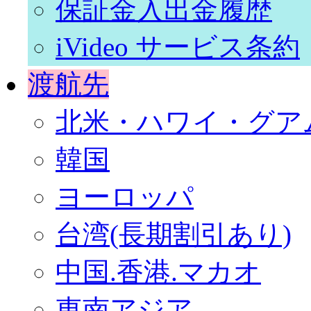
保証金入出金履歴
iVideo サービス条約
渡航先
北米・ハワイ・グア
韓国
ヨーロッパ
台湾(長期割引あり)
中国.香港.マカオ
東南アジア