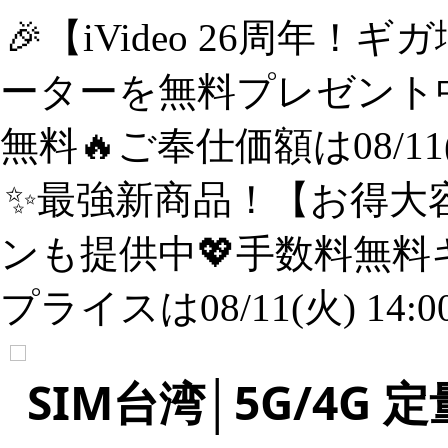
🎉【iVideo 26周年！
ーターを無料プレゼント中
無料🔥ご奉仕価額は08/11(
✨️最強新商品！【お得大容
ンも提供中💖手数料無料
プライスは08/11(火) 14:
SIM台湾│5G/4G