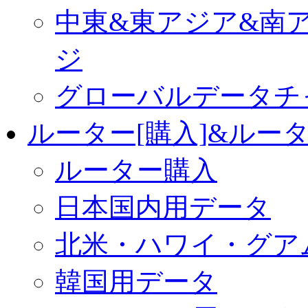
中東&東アジア&南
ジ
グローバルデータチ
ルーター[購入]&ルー
ルーター購入
日本国内用データ
北米・ハワイ・グア
韓国用データ