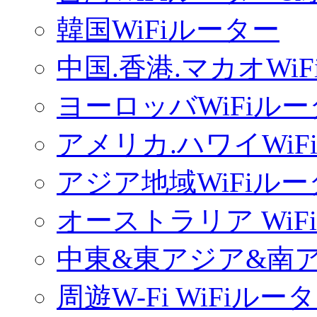
韓国WiFiルーター
中国.香港.マカオWi
ヨーロッバWiFiル
アメリカ.ハワイWiF
アジア地域WiFiル
オーストラリア WiF
中東&東アジア&南ア
周遊W-Fi WiFiルー