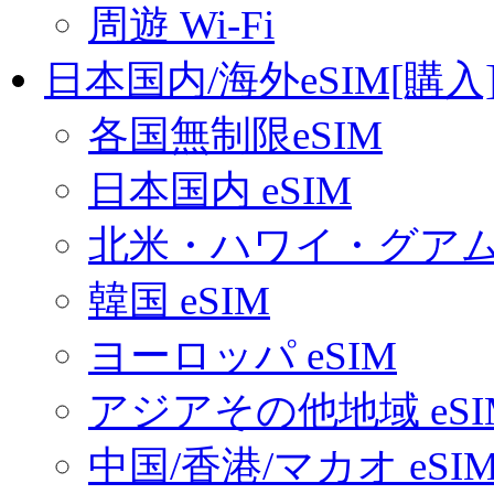
周遊 Wi-Fi
日本国内/海外eSIM[購入
各国無制限eSIM
日本国内 eSIM
北米・ハワイ・グアム 
韓国 eSIM
ヨーロッパ eSIM
アジアその他地域 eSI
中国/香港/マカオ eSI