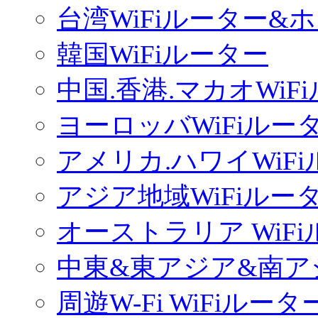
台湾WiFiルーター&
韓国WiFiルーター
中国.香港.マカオWiF
ヨーロッバWiFiルー
アメリカ.ハワイWiF
アジア地域WiFiルー
オーストラリア WiF
中東&東アジア&南ア
周遊W-Fi WiFiルータ