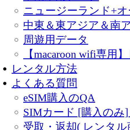
ニュージーランド+
中東＆東アジア＆南
周遊用データ
【macaroon wif
レンタル方法
よくある質問
eSIM購入のQA
SIMカード [購入のみ]
受取・返却( レンタル商