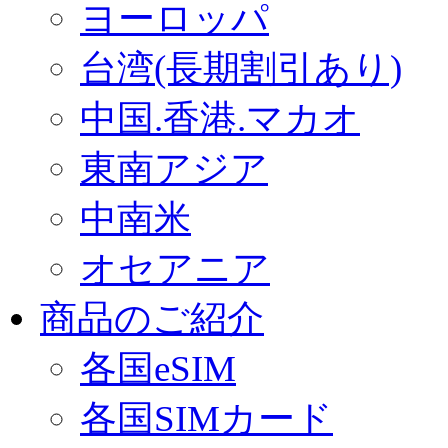
ヨーロッパ
台湾(長期割引あり)
中国.香港.マカオ
東南アジア
中南米
オセアニア
商品のご紹介
各国eSIM
各国SIMカード