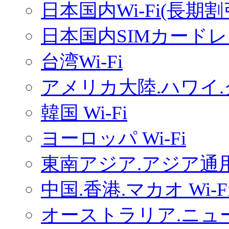
日本国内Wi-Fi(長期
日本国内SIMカードレ
台湾Wi-Fi
アメリカ大陸.ハワイ.グ
韓国 Wi-Fi
ヨーロッパ Wi-Fi
東南アジア.アジア通用W
中国.香港.マカオ Wi-F
オーストラリア.ニュー