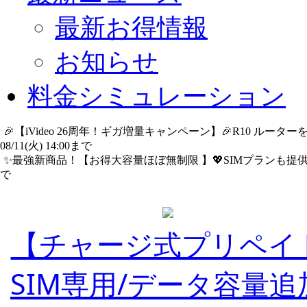
最新お得情報
お知らせ
料金シミュレーション
🎉【iVideo 26周年！ギガ増量キャンペーン】🎉R10 ル
08/11(火) 14:00まで
詳細​はこちら
✨️最強新商品！【お得大容量ほぼ無制限 】💖SIMプランも提供中
で
詳細​はこちら
【チャージ式プリペイ
SIM専用/データ容量追