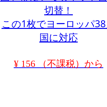
切替！
この1枚でヨーロッパ38
国に対応
¥ 156 （不課税）から