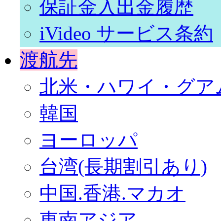
保証金入出金履歴
iVideo サービス条約
渡航先
北米・ハワイ・グア
韓国
ヨーロッパ
台湾(長期割引あり)
中国.香港.マカオ
東南アジア