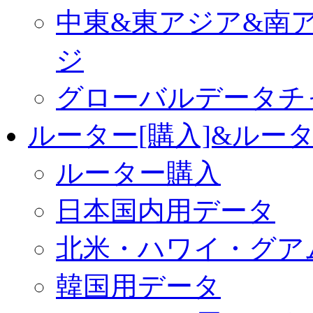
中東&東アジア&南
ジ
グローバルデータチ
ルーター[購入]&ルー
ルーター購入
日本国内用データ
北米・ハワイ・グア
韓国用データ