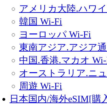
アメリカ大陸.ハワイ.
韓国 Wi-Fi
ヨーロッパ Wi-Fi
東南アジア.アジア通用
中国.香港.マカオ Wi-
オーストラリア.ニュー
周遊 Wi-Fi
日本国内/海外eSIM[購入