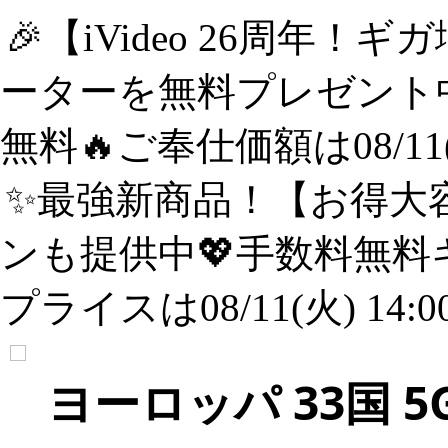
🎉【iVideo 26周年！
ーターを無料プレゼント中
無料🔥ご奉仕価額は08/11(
✨️最強新商品！【お得大容
ンも提供中💖手数料無料
プライスは08/11(火) 14:
ヨーロッパ 33国 5