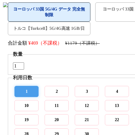
ヨーロッパ 33国 5G/4G データ 完全無
ヨーロッパ 33国 5
制限
トルコ【Turkcell】5G/4G高速 1GB/日
合計金額
¥
469（不課税）
¥1179（不課税）
数量
利用日数
1
2
3
4
10
11
12
13
19
20
21
22
28
29
30