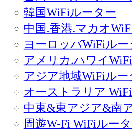
韓国WiFiルーター
中国.香港.マカオWi
ヨーロッバWiFiル
アメリカ.ハワイWiF
アジア地域WiFiル
オーストラリア WiF
中東&東アジア&南ア
周遊W-Fi WiFiルー