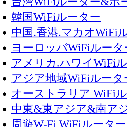
台湾WiFiルーター&
韓国WiFiルーター
中国.香港.マカオWiFi
ヨーロッバWiFiルータ
アメリカ.ハワイWiFi
アジア地域WiFiルータ
オーストラリア WiFi
中東&東アジア&南アジ
周遊W-Fi WiFiルーター