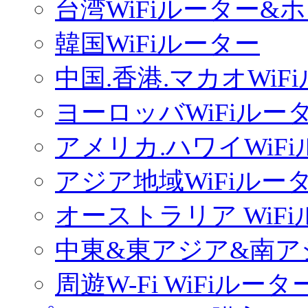
台湾WiFiルーター&
韓国WiFiルーター
中国.香港.マカオWiF
ヨーロッバWiFiルー
アメリカ.ハワイWiF
アジア地域WiFiルー
オーストラリア WiF
中東&東アジア&南ア
周遊W-Fi WiFiルータ