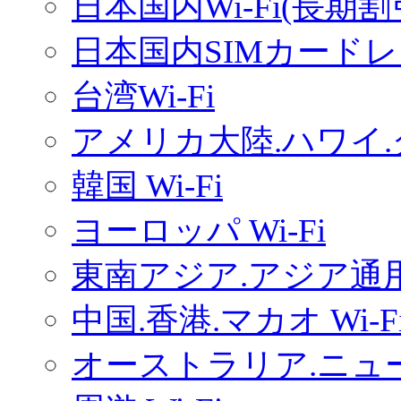
日本国内Wi-Fi(長期
日本国内SIMカードレ
台湾Wi-Fi
アメリカ大陸.ハワイ.グ
韓国 Wi-Fi
ヨーロッパ Wi-Fi
東南アジア.アジア通用W
中国.香港.マカオ Wi-F
オーストラリア.ニュー