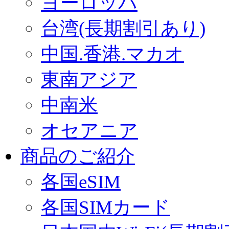
ヨーロッパ
台湾(長期割引あり)
中国.香港.マカオ
東南アジア
中南米
オセアニア
商品のご紹介
各国eSIM
各国SIMカード