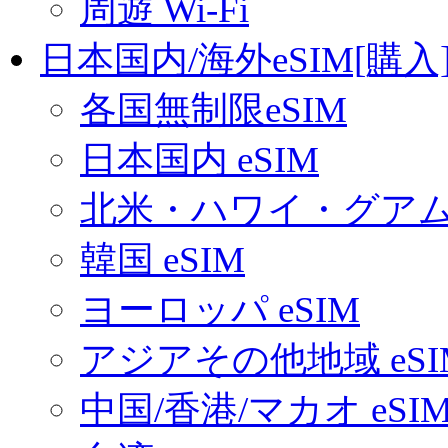
周遊 Wi-Fi
日本国内/海外eSIM[購入
各国無制限eSIM
日本国内 eSIM
北米・ハワイ・グアム 
韓国 eSIM
ヨーロッパ eSIM
アジアその他地域 eSI
中国/香港/マカオ eSI