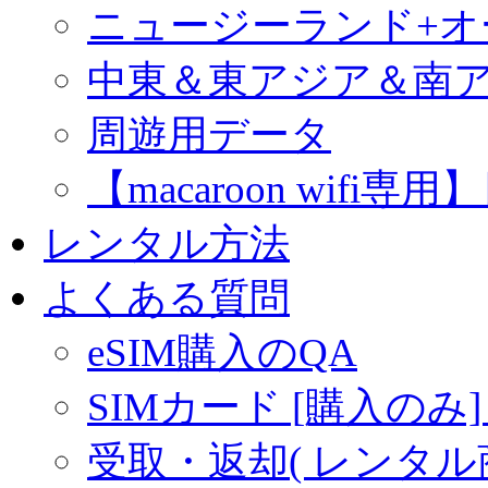
ニュージーランド+
中東＆東アジア＆南
周遊用データ
【macaroon wif
レンタル方法
よくある質問
eSIM購入のQA
SIMカード [購入のみ]
受取・返却( レンタル商