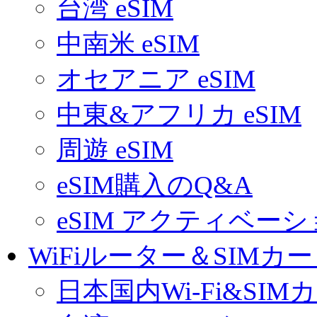
台湾 eSIM
中南米 eSIM
オセアニア eSIM
中東&アフリカ eSIM
周遊 eSIM
eSIM購入のQ&A
eSIM アクティベー
WiFiルーター＆SIMカ
日本国内Wi-Fi&SIM