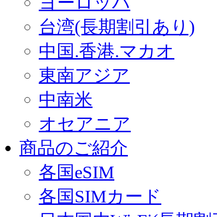
ヨーロッパ
台湾(長期割引あり)
中国.香港.マカオ
東南アジア
中南米
オセアニア
商品のご紹介
各国eSIM
各国SIMカード