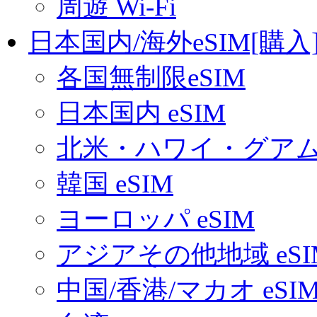
周遊 Wi-Fi
日本国内/海外eSIM[購入
各国無制限eSIM
日本国内 eSIM
北米・ハワイ・グアム 
韓国 eSIM
ヨーロッパ eSIM
アジアその他地域 eSI
中国/香港/マカオ eSI