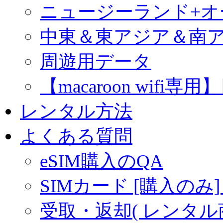
ニュージーランド+
中東＆東アジア＆南
周遊用データ
【macaroon wif
レンタル方法
よくある質問
eSIM購入のQA
SIMカード [購入のみ]
受取・返却( レンタル商