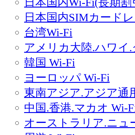
日本国内Wi-Fi(長期
日本国内SIMカードレ
台湾Wi-Fi
アメリカ大陸.ハワイ.グ
韓国 Wi-Fi
ヨーロッパ Wi-Fi
東南アジア.アジア通用W
中国.香港.マカオ Wi-F
オーストラリア.ニュー