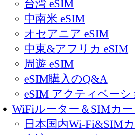
台湾 eSIM
中南米 eSIM
オセアニア eSIM
中東&アフリカ eSIM
周遊 eSIM
eSIM購入のQ&A
eSIM アクティベー
WiFiルーター＆SIMカ
日本国内Wi-Fi&SIM