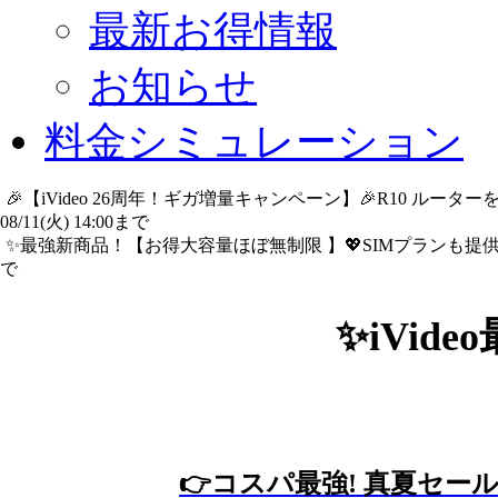
最新お得情報
お知らせ
料金シミュレーション
🎉【iVideo 26周年！ギガ増量キャンペーン】🎉R10 ル
08/11(火) 14:00まで
詳細​はこちら
✨️最強新商品！【お得大容量ほぼ無制限 】💖SIMプランも提供中
で
詳細​はこちら
✨iVid
👉コスパ最強! 真夏セー