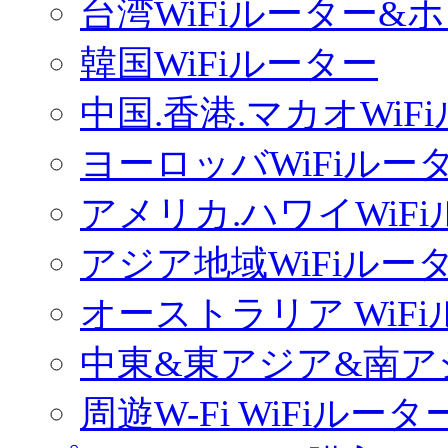
台湾WiFiルーター&
韓国WiFiルーター
中国.香港.マカオWiF
ヨーロッバWiFiルー
アメリカ.ハワイWiF
アジア地域WiFiルー
オーストラリア WiF
中東&東アジア&南ア
周遊W-Fi WiFiルータ