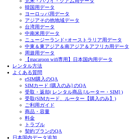
北米・ハワイ・グアム用データ
韓国用データ
ヨーロッパ用データ
アジアその他地域データ
台湾用データ
中南米用データ
ニュージーランド+オーストラリア用データ
中東＆東アジア＆南アジア＆アフリカ用データ
周遊用データ
【macaroon wifi専用】日本国内用データ
レンタル方法
よくある質問
eSIM購入のQA
SIMカード [購入のみ] のQA
受取・返却( レンタル商品 [ルーター・SIM] )
受取(SIMカード、ルーター【購入のみ】)
ご利用ガイド
商品・容量
料金
トラブル
契約プランのQA
日本国内データ追加