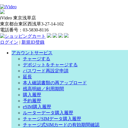
iVideo 東京浅草店
東京都台東区西浅草3-27-14-102
電話番号：03-5830-8116
ログイン
|
新規ID登錄
アカウントサービス
チャージする
デポジットをチャージする
パスワード再設定申請
延長
本人確認書類の再アップロード
残高明細／利用期間
購入履歴
予約履歴
eSIM購入履歴
ルーターデータ購入履歴
チャージSIMデータ購入履歴
チャージ式SIMカードの有効期間確認