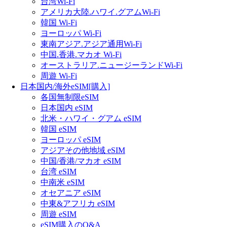
台湾Wi-Fi
アメリカ大陸.ハワイ.グアムWi-Fi
韓国 Wi-Fi
ヨーロッパ Wi-Fi
東南アジア.アジア通用Wi-Fi
中国.香港.マカオ Wi-Fi
オーストラリア.ニュージーランドWi-Fi
周遊 Wi-Fi
日本国内/海外eSIM[購入]
各国無制限eSIM
日本国内 eSIM
北米・ハワイ・グアム eSIM
韓国 eSIM
ヨーロッパ eSIM
アジアその他地域 eSIM
中国/香港/マカオ eSIM
台湾 eSIM
中南米 eSIM
オセアニア eSIM
中東&アフリカ eSIM
周遊 eSIM
eSIM購入のQ&A