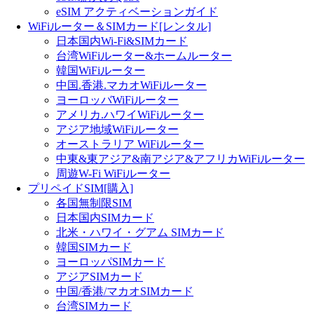
eSIM アクティベーションガイド
WiFiルーター＆SIMカード[レンタル]
日本国内Wi-Fi&SIMカード
台湾WiFiルーター&ホームルーター
韓国WiFiルーター
中国.香港.マカオWiFiルーター
ヨーロッバWiFiルーター
アメリカ.ハワイWiFiルーター
アジア地域WiFiルーター
オーストラリア WiFiルーター
中東&東アジア&南アジア&アフリカWiFiルーター
周遊W-Fi WiFiルーター
プリペイドSIM[購入]
各国無制限SIM
日本国内SIMカード
北米・ハワイ・グアム SIMカード
韓国SIMカード
ヨーロッパSIMカード
アジアSIMカード
中国/香港/マカオSIMカード
台湾SIMカード