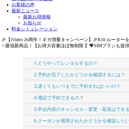
お客様の声
最新ニュース
最新お得情報
お知らせ
料金シミュレーション
🎉【iVideo 26周年！ギガ増量キャンペーン】🎉R10 ルーター
✨️最強新商品！【お得大容量ほぼ無制限 】💖SIMプランも提供中
ご利用ガイド
1.どうやってレンタルするの？
2.予約が完了したかどうかを確認するには？
3.遅くてもいつまでに予約すればいいの？
4.電話で予約できるの？
5.申込内容のキャンセル・変更・延長はでき
6.クーポンが適用されたかどうかを確認した