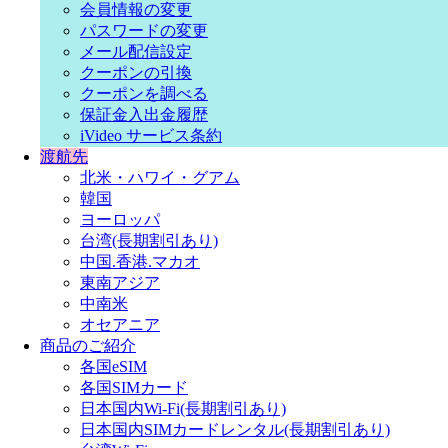
会員情報の変更
パスワードの変更
メール配信設定
クーポンの引換
クーポンを調べる
保証金入出金履歴
iVideo サービス条約
渡航先
北米・ハワイ・グアム
韓国
ヨーロッパ
台湾(長期割引あり)
中国.香港.マカオ
東南アジア
中南米
オセアニア
商品のご紹介
各国eSIM
各国SIMカード
日本国内Wi-Fi(長期割引あり)
日本国内SIMカードレンタル(長期割引あり)