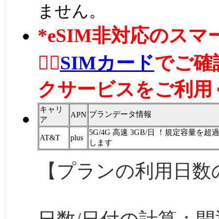
ません。
*eSIM非対応のス
👉🏼
SIMカード
でご確
クサービスをご利用
キャリ
プランデータ情報
APN
ア
5G/4G 高速 3GB/日 ！規定容量を
AT&T
plus
します
【プランの利用日数