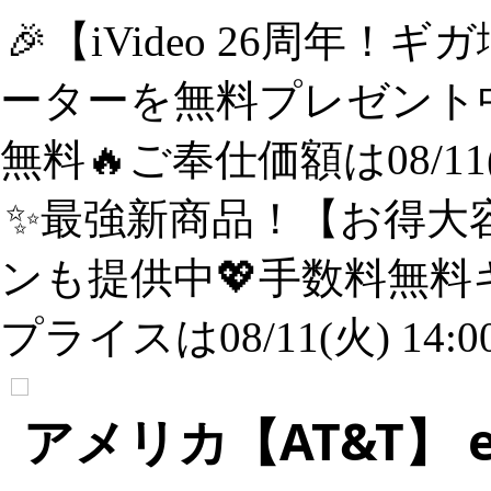
🎉【iVideo 26周年！
ーターを無料プレゼント中
無料🔥ご奉仕価額は08/11(
✨️最強新商品！【お得大容
ンも提供中💖手数料無料
プライスは08/11(火) 14:
アメリカ【AT&T】 eS