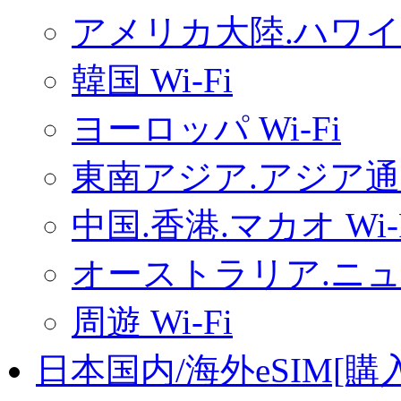
アメリカ大陸.ハワイ.
韓国 Wi-Fi
ヨーロッパ Wi-Fi
東南アジア.アジア通用
中国.香港.マカオ Wi-
オーストラリア.ニュー
周遊 Wi-Fi
日本国内/海外eSIM[購入