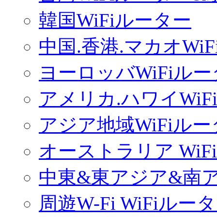
韓国WiFiルーター
中国.香港.マカオWi
ヨーロッバWiFiル
アメリカ.ハワイWiF
アジア地域WiFiル
オーストラリア WiF
中東&東アジア&南ア
周遊W-Fi WiFiルー