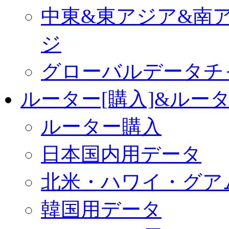
中東&東アジア&南
ジ
グローバルデータチ
ルーター[購入]&ルー
ルーター購入
日本国内用データ
北米・ハワイ・グア
韓国用データ