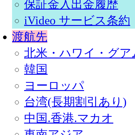
保証金入出金履歴
iVideo サービス条約
渡航先
北米・ハワイ・グア
韓国
ヨーロッパ
台湾(長期割引あり)
中国.香港.マカオ
東南アジア