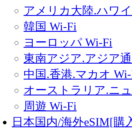
アメリカ大陸.ハワイ.
韓国 Wi-Fi
ヨーロッパ Wi-Fi
東南アジア.アジア通用
中国.香港.マカオ Wi-
オーストラリア.ニュー
周遊 Wi-Fi
日本国内/海外eSIM[購入