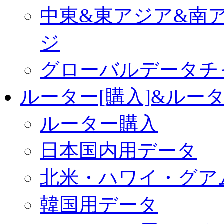
中東&東アジア&南
ジ
グローバルデータチ
ルーター[購入]&ルー
ルーター購入
日本国内用データ
北米・ハワイ・グア
韓国用データ