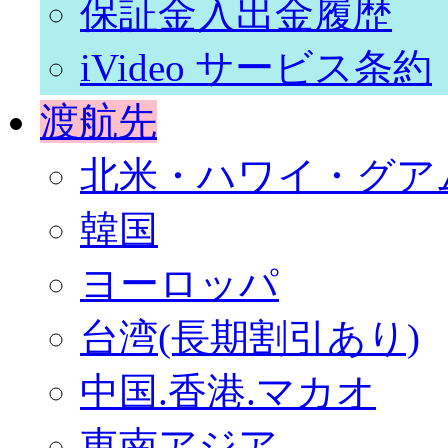
保証金入出金履歴
iVideo サービス条約
渡航先
北米・ハワイ・グア
韓国
ヨーロッパ
台湾(長期割引あり)
中国.香港.マカオ
東南アジア