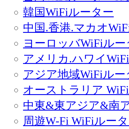
韓国WiFiルーター
中国.香港.マカオWi
ヨーロッバWiFiル
アメリカ.ハワイWiF
アジア地域WiFiル
オーストラリア WiF
中東&東アジア&南ア
周遊W-Fi WiFiルー