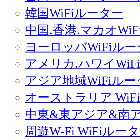
韓国WiFiルーター
中国.香港.マカオWi
ヨーロッバWiFiル
アメリカ.ハワイWiF
アジア地域WiFiル
オーストラリア WiF
中東&東アジア&南ア
周遊W-Fi WiFiルー