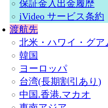
保証金入出金履歴
iVideo サービス条約
渡航先
北米・ハワイ・グア
韓国
ヨーロッパ
台湾(長期割引あり)
中国.香港.マカオ
東南アジア