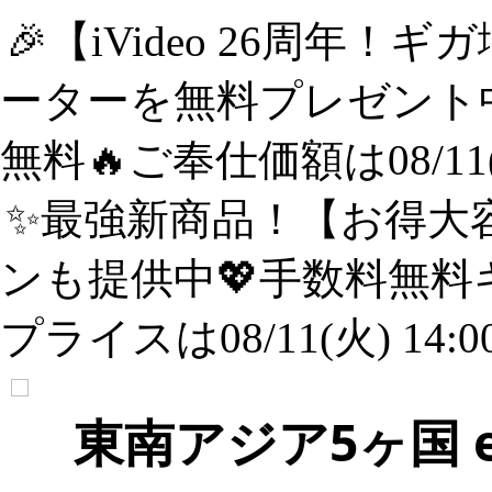
🎉【iVideo 26周年！
ーターを無料プレゼント中
無料🔥ご奉仕価額は08/11(
✨️最強新商品！【お得大容
ンも提供中💖手数料無料
プライスは08/11(火) 14:
東南アジア5ヶ国 eS