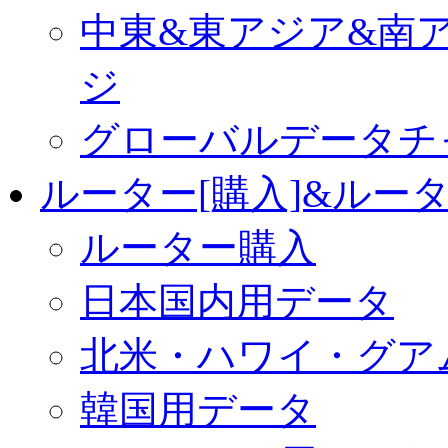
中東&東アジア&南
ジ
グローバルデータチ
ルーター[購入]&ルー
ルーター購入
日本国内用データ
北米・ハワイ・グア
韓国用データ