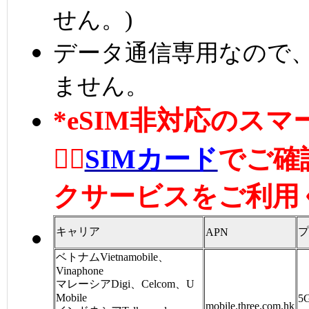
せん。)
データ通信専用なので、
ません。
*eSIM非対応のス
👉🏼
SIMカード
でご確
クサービスをご利用
キャリア
プ
APN
ベトナムVietnamobile、
Vinaphone
マレーシアDigi、Celcom、U
Mobile
5
mobile.three.com.hk