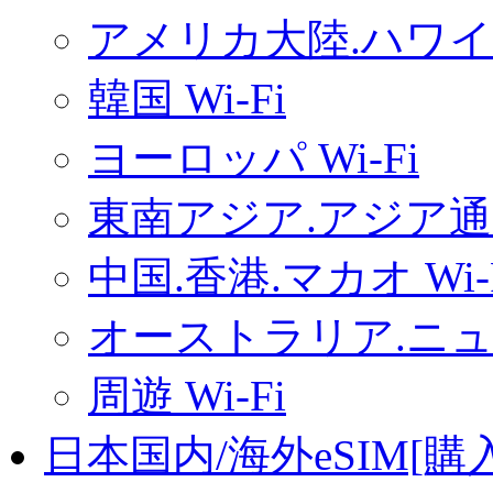
アメリカ大陸.ハワイ.
韓国 Wi-Fi
ヨーロッパ Wi-Fi
東南アジア.アジア通用
中国.香港.マカオ Wi-
オーストラリア.ニュー
周遊 Wi-Fi
日本国内/海外eSIM[購入