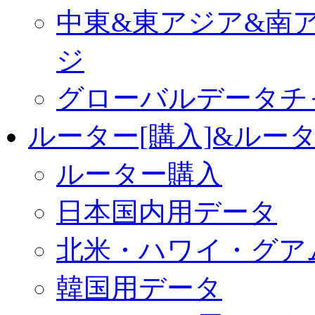
中東&東アジア&南
ジ
グローバルデータチ
ルーター[購入]&ルー
ルーター購入
日本国内用データ
北米・ハワイ・グア
韓国用データ