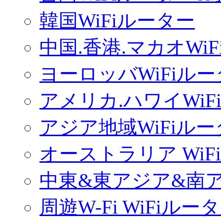
韓国WiFiルーター
中国.香港.マカオWi
ヨーロッバWiFiル
アメリカ.ハワイWiF
アジア地域WiFiル
オーストラリア WiF
中東&東アジア&南ア
周遊W-Fi WiFiルー