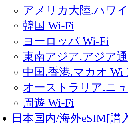
アメリカ大陸.ハワイ.
韓国 Wi-Fi
ヨーロッパ Wi-Fi
東南アジア.アジア通用
中国.香港.マカオ Wi-
オーストラリア.ニュー
周遊 Wi-Fi
日本国内/海外eSIM[購入