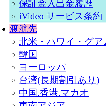
保証金入出金履歴
iVideo サービス条約
渡航先
北米・ハワイ・グア
韓国
ヨーロッパ
台湾(長期割引あり)
中国.香港.マカオ
東南アジア