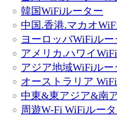
韓国WiFiルーター
中国.香港.マカオWi
ヨーロッバWiFiル
アメリカ.ハワイWiF
アジア地域WiFiル
オーストラリア WiF
中東&東アジア&南ア
周遊W-Fi WiFiルー