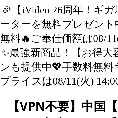
🎉【iVideo 26周年！
ーターを無料プレゼント中
無料🔥ご奉仕価額は08/11(
✨️最強新商品！【お得大容
ンも提供中💖手数料無料
プライスは08/11(火) 14:
【VPN不要】中国【Chi