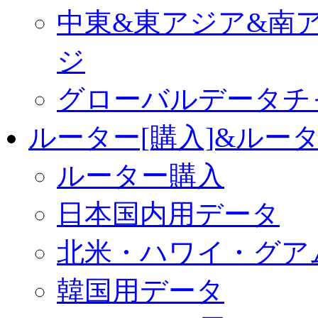
中東&東アジア&南
ジ
グローバルデータチ
ルーター[購入]&ルー
ルーター購入
日本国内用データ
北米・ハワイ・グア
韓国用データ