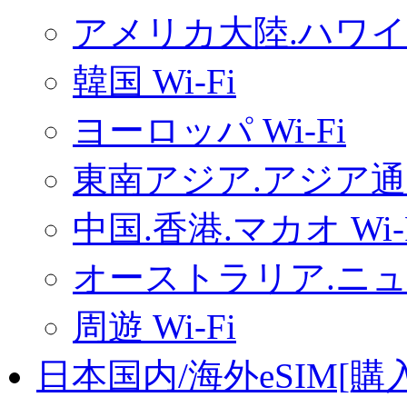
アメリカ大陸.ハワイ.
韓国 Wi-Fi
ヨーロッパ Wi-Fi
東南アジア.アジア通用
中国.香港.マカオ Wi-
オーストラリア.ニュー
周遊 Wi-Fi
日本国内/海外eSIM[購入