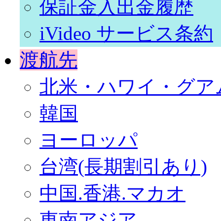
保証金入出金履歴
iVideo サービス条約
渡航先
北米・ハワイ・グア
韓国
ヨーロッパ
台湾(長期割引あり)
中国.香港.マカオ
東南アジア