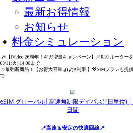
最新お得情報
お知らせ
料金シミュレーション
🎉【iVideo 26周年！ギガ増量キャンペーン】🎉R10 ル
08/11(火) 14:00まで
詳細​はこちら
✨️最強新商品！【お得大容量ほぼ無制限 】💖SIMプランも提供中
で
詳細​はこちら
eSIM グローバル│高速無制限デイパス(1日単位) │1
日間
📍高速＆安定の快適回線📍