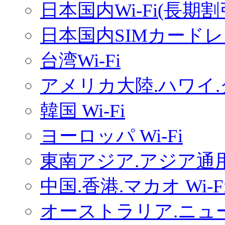
日本国内Wi-Fi(長期
日本国内SIMカードレ
台湾Wi-Fi
アメリカ大陸.ハワイ.グ
韓国 Wi-Fi
ヨーロッパ Wi-Fi
東南アジア.アジア通用W
中国.香港.マカオ Wi-F
オーストラリア.ニュー