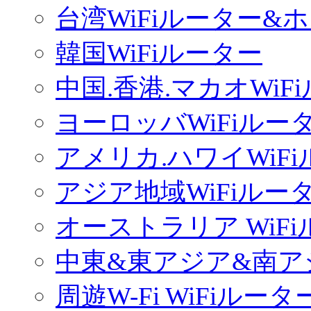
台湾WiFiルーター&
韓国WiFiルーター
中国.香港.マカオWiF
ヨーロッバWiFiルー
アメリカ.ハワイWiF
アジア地域WiFiルー
オーストラリア WiF
中東&東アジア&南ア
周遊W-Fi WiFiルータ