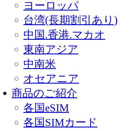
ヨーロッパ
台湾(長期割引あり)
中国.香港.マカオ
東南アジア
中南米
オセアニア
商品のご紹介
各国eSIM
各国SIMカード