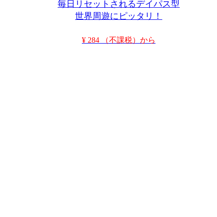
毎日リセットされるデイパス型
世界周遊にピッタリ！
¥ 284 （不課税）から