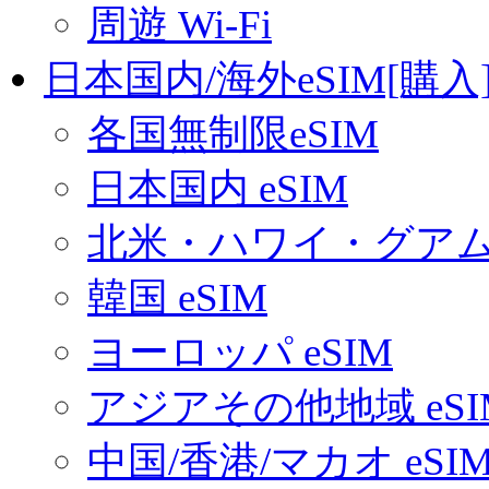
周遊 Wi-Fi
日本国内/海外eSIM[購入
各国無制限eSIM
日本国内 eSIM
北米・ハワイ・グアム 
韓国 eSIM
ヨーロッパ eSIM
アジアその他地域 eSI
中国/香港/マカオ eSI