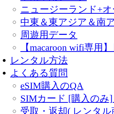
ニュージーランド+
中東＆東アジア＆南
周遊用データ
【macaroon wif
レンタル方法
よくある質問
eSIM購入のQA
SIMカード [購入のみ]
受取・返却( レンタル商