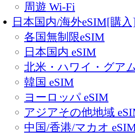
周遊 Wi-Fi
日本国内/海外eSIM[購入
各国無制限eSIM
日本国内 eSIM
北米・ハワイ・グアム 
韓国 eSIM
ヨーロッパ eSIM
アジアその他地域 eSI
中国/香港/マカオ eSI