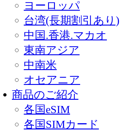
ヨーロッパ
台湾(長期割引あり)
中国.香港.マカオ
東南アジア
中南米
オセアニア
商品のご紹介
各国eSIM
各国SIMカード