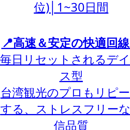
位)│1~30日間
📍高速＆安定の快適回線
毎日リセットされるデ
ス型
台湾観光のプロもリピー
する、ストレスフリー
信品質