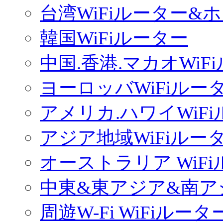
台湾WiFiルーター&
韓国WiFiルーター
中国.香港.マカオWiF
ヨーロッバWiFiルー
アメリカ.ハワイWiF
アジア地域WiFiルー
オーストラリア WiF
中東&東アジア&南ア
周遊W-Fi WiFiルータ