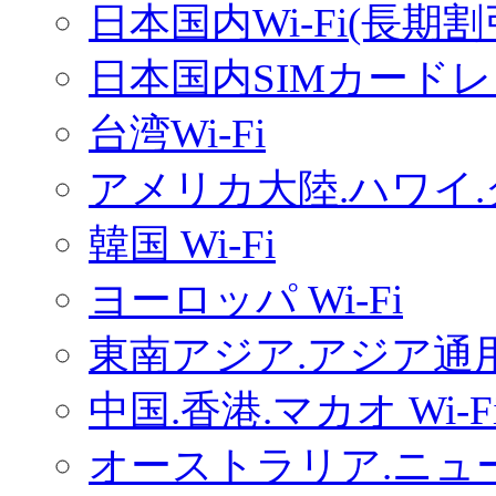
日本国内Wi-Fi(長期
日本国内SIMカードレ
台湾Wi-Fi
アメリカ大陸.ハワイ.グ
韓国 Wi-Fi
ヨーロッパ Wi-Fi
東南アジア.アジア通用W
中国.香港.マカオ Wi-F
オーストラリア.ニュー