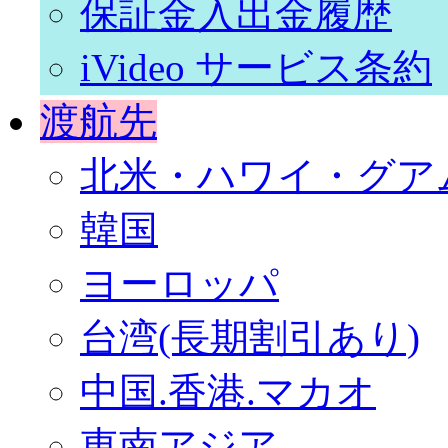
保証金入出金履歴
iVideo サービス条約
渡航先
北米・ハワイ・グア
韓国
ヨーロッパ
台湾(長期割引あり)
中国.香港.マカオ
東南アジア