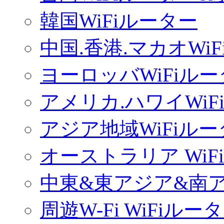
韓国WiFiルーター
中国.香港.マカオWi
ヨーロッバWiFiル
アメリカ.ハワイWiF
アジア地域WiFiル
オーストラリア WiF
中東&東アジア&南ア
周遊W-Fi WiFiルー