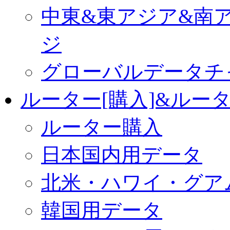
中東&東アジア&南
ジ
グローバルデータチ
ルーター[購入]&ルー
ルーター購入
日本国内用データ
北米・ハワイ・グア
韓国用データ