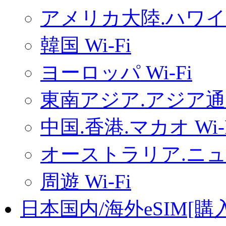
アメリカ大陸.ハワイ.
韓国 Wi-Fi
ヨーロッパ Wi-Fi
東南アジア.アジア通用
中国.香港.マカオ Wi-
オーストラリア.ニュー
周遊 Wi-Fi
日本国内/海外eSIM[購入