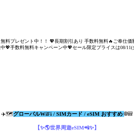
を無料プレゼント中！！ 💖長期割引あり 手数料無料🔥ご奉仕価額は08
💖手数料無料キャンペーン中💖セール限定プライスは08/11(火) 
✈️🗺️
グローバルWiFi / SIMカード / eSIM おすすめ
🌐🎒
【✨🌎世界周遊eSIM📲✨】