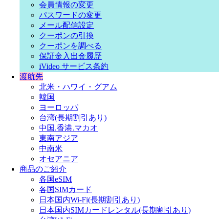
会員情報の変更
パスワードの変更
メール配信設定
クーポンの引換
クーポンを調べる
保証金入出金履歴
iVideo サービス条約
渡航先
北米・ハワイ・グアム
韓国
ヨーロッパ
台湾(長期割引あり)
中国.香港.マカオ
東南アジア
中南米
オセアニア
商品のご紹介
各国eSIM
各国SIMカード
日本国内Wi-Fi(長期割引あり)
日本国内SIMカードレンタル(長期割引あり)