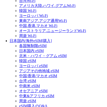
台湾Wi-Fi
アメリカ大陸.ハワイ.グアムWi-Fi
韓国 Wi-Fi
ヨーロッパ Wi-Fi
東南アジア.アジア通用Wi-Fi
中国.香港.マカオ Wi-Fi
オーストラリア.ニュージーランドWi-Fi
周遊 Wi-Fi
日本国内/海外eSIM[購入]
各国無制限eSIM
日本国内 eSIM
北米・ハワイ・グアム eSIM
韓国 eSIM
ヨーロッパ eSIM
アジアその他地域 eSIM
中国/香港/マカオ eSIM
台湾 eSIM
中南米 eSIM
オセアニア eSIM
中東&アフリカ eSIM
周遊 eSIM
eSIM購入のQ&A