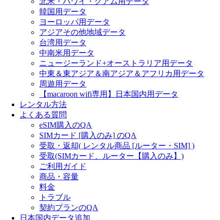
北米・ハワイ・グアム用データ
韓国用データ
ヨーロッパ用データ
アジアその他地域データ
台湾用データ
中南米用データ
ニュージーランド+オーストラリア用データ
中東＆東アジア＆南アジア＆アフリカ用データ
周遊用データ
【macaroon wifi専用】日本国内用データ
レンタル方法
よくある質問
eSIM購入のQA
SIMカード [購入のみ] のQA
受取・返却( レンタル商品 [ルーター・SIM] )
受取(SIMカード、ルーター【購入のみ】)
ご利用ガイド
商品・容量
料金
トラブル
契約プランのQA
日本国内データ追加