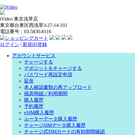
iVideo 東京浅草店
東京都台東区西浅草3-27-14-102
電話番号：03-5830-8116
ログイン
|
新規ID登錄
アカウントサービス
チャージする
デポジットをチャージする
パスワード再設定申請
延長
本人確認書類の再アップロード
残高明細／利用期間
購入履歴
予約履歴
eSIM購入履歴
ルーターデータ購入履歴
チャージSIMデータ購入履歴
チャージ式SIMカードの有効期間確認