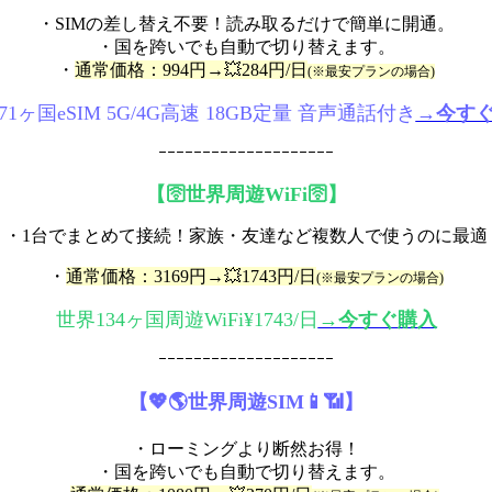
・SIMの差し替え不要！読み取るだけで簡単に開通。
・国を跨いでも自動で切り替えます。
・
通常価格：994円→💥284円/日
(※最安プランの場合)
71ヶ国eSIM 5G/4G高速 18GB定量 音声通話付き
→今す
ｰｰｰｰｰｰｰｰｰｰｰｰｰｰｰｰｰｰｰｰ
【🛜世界周遊WiFi🛜】
・1台でまとめて接続！家族・友達など複数人で使うのに最適
・
通常価格：3169円→💥1743円/日
(※最安プランの場合)
世界134ヶ国周遊WiFi
¥1743/日
→今すぐ購入
ｰｰｰｰｰｰｰｰｰｰｰｰｰｰｰｰｰｰｰｰ
【💖🌎世界周遊SIM📱📶】
・ローミングより断然お得！
・国を跨いでも自動で切り替えます。