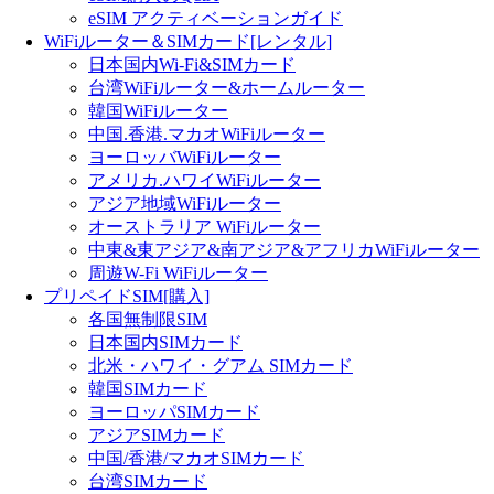
eSIM アクティベーションガイド
WiFiルーター＆SIMカード[レンタル]
日本国内Wi-Fi&SIMカード
台湾WiFiルーター&ホームルーター
韓国WiFiルーター
中国.香港.マカオWiFiルーター
ヨーロッバWiFiルーター
アメリカ.ハワイWiFiルーター
アジア地域WiFiルーター
オーストラリア WiFiルーター
中東&東アジア&南アジア&アフリカWiFiルーター
周遊W-Fi WiFiルーター
プリペイドSIM[購入]
各国無制限SIM
日本国内SIMカード
北米・ハワイ・グアム SIMカード
韓国SIMカード
ヨーロッパSIMカード
アジアSIMカード
中国/香港/マカオSIMカード
台湾SIMカード