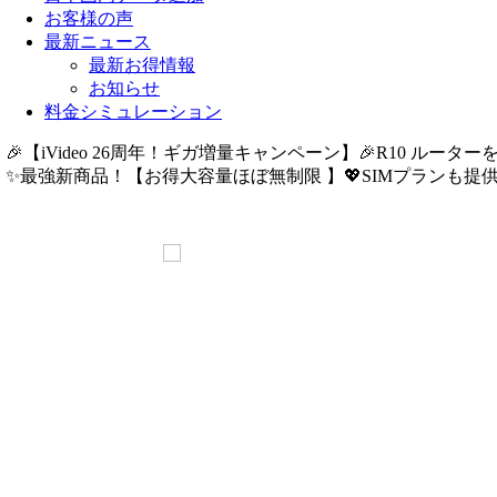
お客様の声
最新ニュース
最新お得情報
お知らせ
料金シミュレーション
🎉【iVideo 26周年！ギガ増量キャンペーン】🎉R10 ルーター
✨️最強新商品！【お得大容量ほぼ無制限 】💖SIMプランも提供中