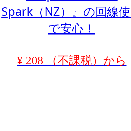
Spark（NZ）』の回線
で安心！
¥ 208 （不課税）から