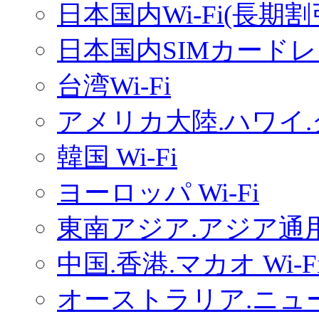
日本国内Wi-Fi(長期
日本国内SIMカードレ
台湾Wi-Fi
アメリカ大陸.ハワイ.グ
韓国 Wi-Fi
ヨーロッパ Wi-Fi
東南アジア.アジア通用W
中国.香港.マカオ Wi-F
オーストラリア.ニュー