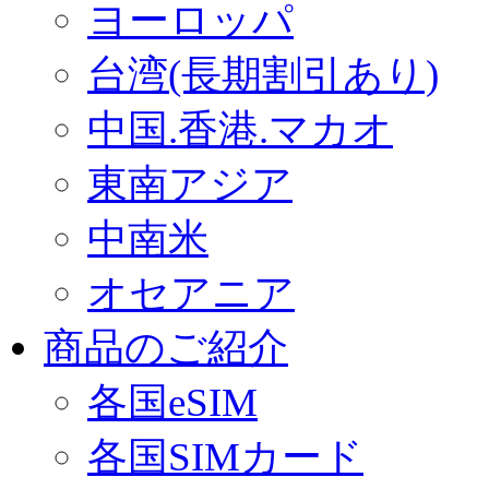
ヨーロッパ
台湾(長期割引あり)
中国.香港.マカオ
東南アジア
中南米
オセアニア
商品のご紹介
各国eSIM
各国SIMカード