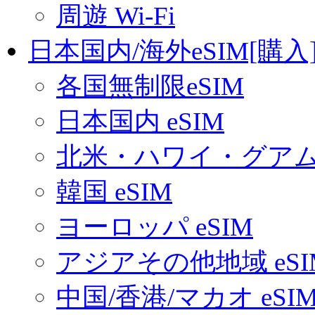
周遊 Wi-Fi
日本国内/海外eSIM[購入
各国無制限eSIM
日本国内 eSIM
北米・ハワイ・グアム 
韓国 eSIM
ヨーロッパ eSIM
アジアその他地域 eSI
中国/香港/マカオ eSI