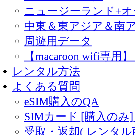
ニュージーランド+
中東＆東アジア＆南
周遊用データ
【macaroon wif
レンタル方法
よくある質問
eSIM購入のQA
SIMカード [購入のみ]
受取・返却( レンタル商