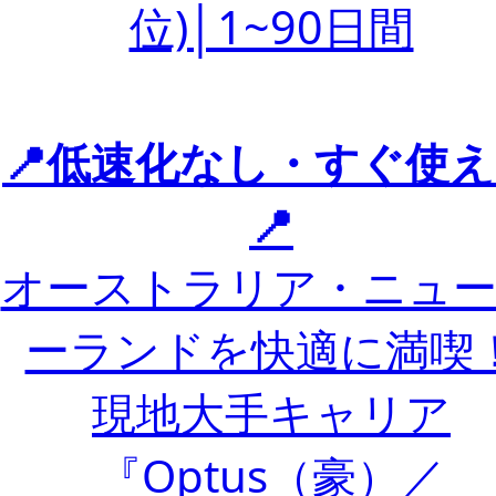
位)│1~90日間
📍低速化なし・すぐ使
📍
オーストラリア・ニュ
ーランドを快適に満喫
現地大手キャリア
『Optus（豪）／