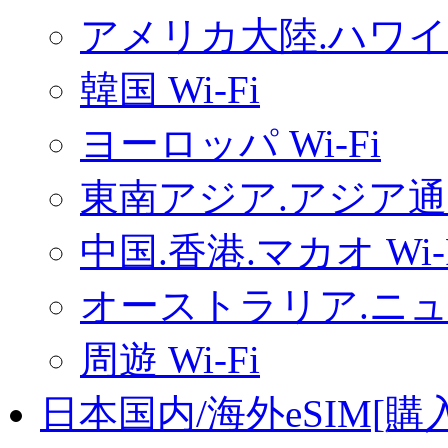
アメリカ大陸.ハワイ.
韓国 Wi-Fi
ヨーロッパ Wi-Fi
東南アジア.アジア通用
中国.香港.マカオ Wi-
オーストラリア.ニュー
周遊 Wi-Fi
日本国内/海外eSIM[購入