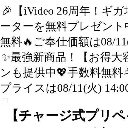
🎉【iVideo 26周年！
ーターを無料プレゼント中
無料🔥ご奉仕価額は08/11(
✨️最強新商品！【お得大容
ンも提供中💖手数料無料
プライスは08/11(火) 14:
【チャージ式プリペイ