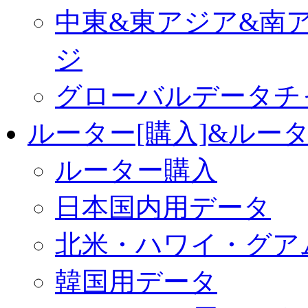
中東&東アジア&南
ジ
グローバルデータチ
ルーター[購入]&ルー
ルーター購入
日本国内用データ
北米・ハワイ・グア
韓国用データ