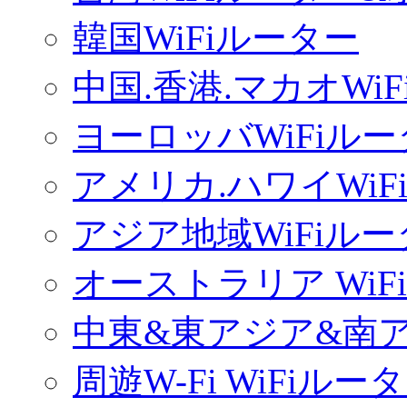
韓国WiFiルーター
中国.香港.マカオWi
ヨーロッバWiFiル
アメリカ.ハワイWiF
アジア地域WiFiル
オーストラリア WiF
中東&東アジア&南ア
周遊W-Fi WiFiルー