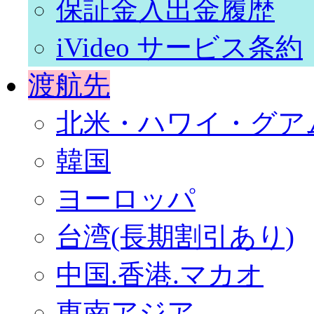
保証金入出金履歴
iVideo サービス条約
渡航先
北米・ハワイ・グア
韓国
ヨーロッパ
台湾(長期割引あり)
中国.香港.マカオ
東南アジア