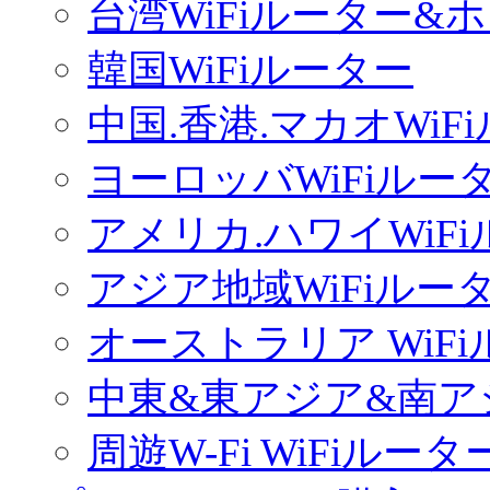
台湾WiFiルーター&
韓国WiFiルーター
中国.香港.マカオWiF
ヨーロッバWiFiルー
アメリカ.ハワイWiF
アジア地域WiFiルー
オーストラリア WiF
中東&東アジア&南ア
周遊W-Fi WiFiルータ