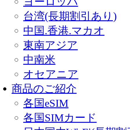
ヨーロッパ
台湾(長期割引あり)
中国.香港.マカオ
東南アジア
中南米
オセアニア
商品のご紹介
各国eSIM
各国SIMカード