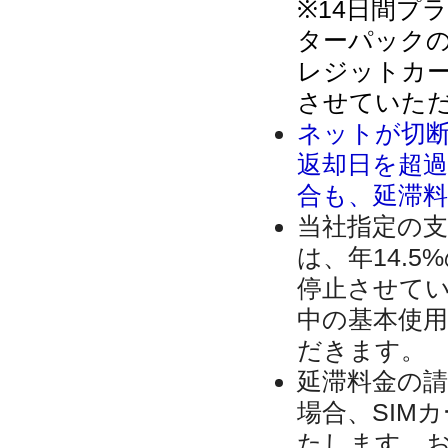
※14日間プ
ターパック
レジットカー
させていた
ネットが切
返却日を超
合も、延滞
当社指定の
は、年14.
停止させて
中の基本使
だきます。
延滞料金の
場合、SIM
たします。お