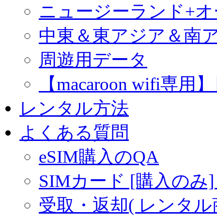
ニュージーランド+
中東＆東アジア＆南
周遊用データ
【macaroon wif
レンタル方法
よくある質問
eSIM購入のQA
SIMカード [購入のみ]
受取・返却( レンタル商