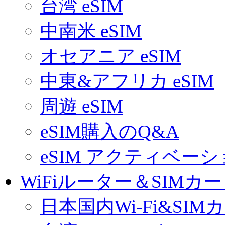
台湾 eSIM
中南米 eSIM
オセアニア eSIM
中東&アフリカ eSIM
周遊 eSIM
eSIM購入のQ&A
eSIM アクティベー
WiFiルーター＆SIMカ
日本国内Wi-Fi&SIM