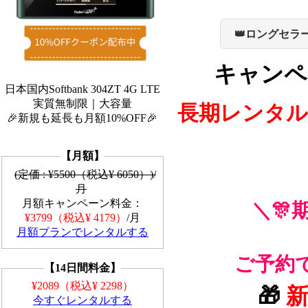
👑ロングセラ
キャンペ
日本国内Softbank 304ZT 4G LTE
実質無制限｜大容量
長期レンタル
🎉新規も延長も月額10%OFF🎉
【月額】
(定価 : ¥5500（税込¥ 6050）)/
月
月額キャンペーン料金：
＼🎊
¥3799（税込¥ 4179）
/月
月額プランでレンタルする
ご予約
【14日間料金】
¥2089（税込¥ 2298）
🎁
今すぐレンタルする