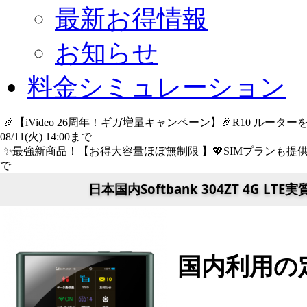
最新お得情報
お知らせ
料金シミュレーション
🎉【iVideo 26周年！ギガ増量キャンペーン】🎉R10 ル
08/11(火) 14:00まで
詳細​はこちら
✨️最強新商品！【お得大容量ほぼ無制限 】💖SIMプランも提供中
で
詳細​はこちら
日本国内Softbank 304ZT 4G 
国内利用の