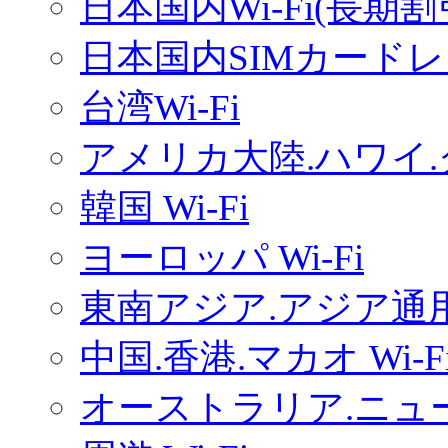
日本国内Wi-Fi(長期
日本国内SIMカードレ
台湾Wi-Fi
アメリカ大陸.ハワイ.グ
韓国 Wi-Fi
ヨーロッパ Wi-Fi
東南アジア.アジア通用W
中国.香港.マカオ Wi-F
オーストラリア.ニュー