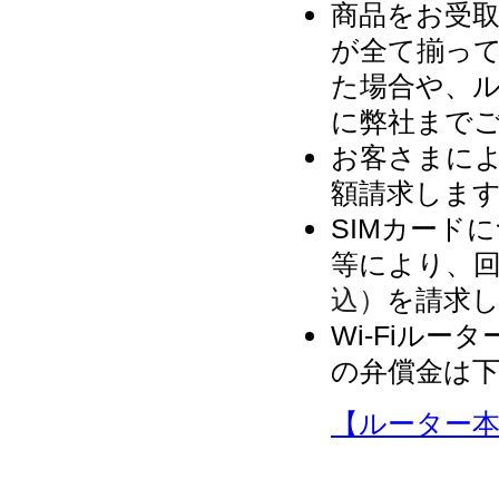
商品をお受
が全て揃っ
た場合や、
に弊社まで
お客さまに
額請求します
SIMカード
等により、回
込）
を請求
Wi-Fiル
の弁償金は
【ルーター本