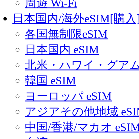
周遊 Wi-Fi
日本国内/海外eSIM[購入
各国無制限eSIM
日本国内 eSIM
北米・ハワイ・グアム 
韓国 eSIM
ヨーロッパ eSIM
アジアその他地域 eSI
中国/香港/マカオ eSI