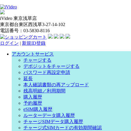
iVideo 東京浅草店
東京都台東区西浅草3-27-14-102
電話番号：03-5830-8116
ログイン
|
新規ID登錄
アカウントサービス
チャージする
デポジットをチャージする
パスワード再設定申請
延長
本人確認書類の再アップロード
残高明細／利用期間
購入履歴
予約履歴
eSIM購入履歴
ルーターデータ購入履歴
チャージSIMデータ購入履歴
チャージ式SIMカードの有効期間確認