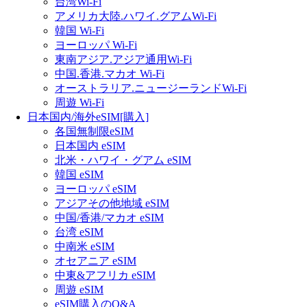
台湾Wi-Fi
アメリカ大陸.ハワイ.グアムWi-Fi
韓国 Wi-Fi
ヨーロッパ Wi-Fi
東南アジア.アジア通用Wi-Fi
中国.香港.マカオ Wi-Fi
オーストラリア.ニュージーランドWi-Fi
周遊 Wi-Fi
日本国内/海外eSIM[購入]
各国無制限eSIM
日本国内 eSIM
北米・ハワイ・グアム eSIM
韓国 eSIM
ヨーロッパ eSIM
アジアその他地域 eSIM
中国/香港/マカオ eSIM
台湾 eSIM
中南米 eSIM
オセアニア eSIM
中東&アフリカ eSIM
周遊 eSIM
eSIM購入のQ&A