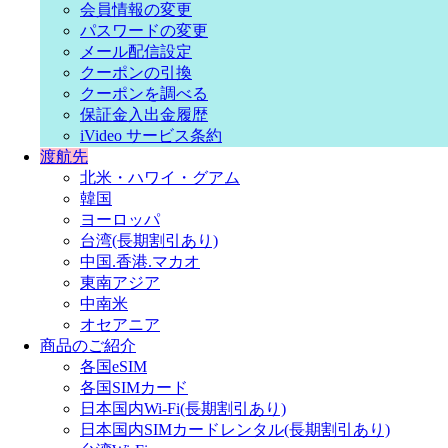
会員情報の変更
パスワードの変更
メール配信設定
クーポンの引換
クーポンを調べる
保証金入出金履歴
iVideo サービス条約
渡航先
北米・ハワイ・グアム
韓国
ヨーロッパ
台湾(長期割引あり)
中国.香港.マカオ
東南アジア
中南米
オセアニア
商品のご紹介
各国eSIM
各国SIMカード
日本国内Wi-Fi(長期割引あり)
日本国内SIMカードレンタル(長期割引あり)