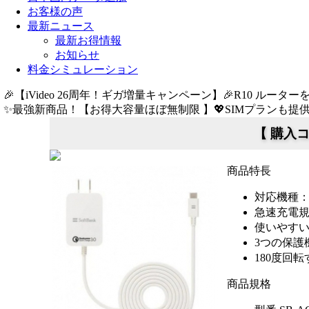
お客様の声
最新ニュース
最新お得情報
お知らせ
料金シミュレーション
🎉【iVideo 26周年！ギガ増量キャンペーン】🎉R10 ルーター
✨️最強新商品！【お得大容量ほぼ無制限 】💖SIMプランも提供中
【 購入コー
商品特長
対応機種
急速充電
使いやすい
3つの保
180度回
商品規格