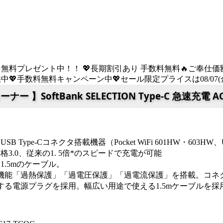
を無料プレゼント中！！ 💖長期割引あり 手数料無料🔥ご奉仕価額は08
💖手数料無料キャンペーン中💖セール限定プライスは08/07(金) 
ナー 】SoftBank SELECTION Type-C 急速充電
：
USB Type-Cコネクタ搭載機器（Pocket WiFi 601HW・603HW、
規格
3.0、従来の1. 5倍*のスピードで充電が可能
1.5mのケーブル。
護機能「過熱保護」「過電圧保護」「過電流保護」を搭載。コネ
転する電源プラグを採用。幅広い用途で使える1.5mケーブルを採