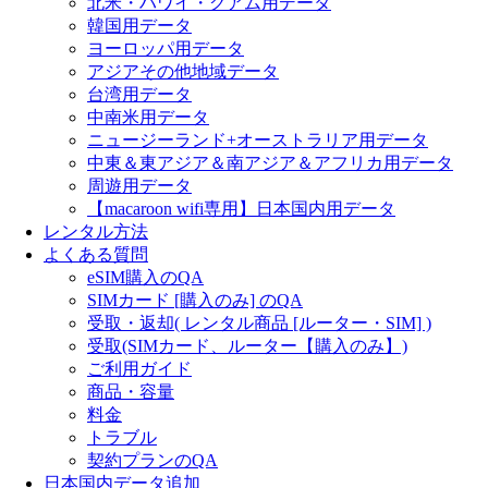
北米・ハワイ・グアム用データ
韓国用データ
ヨーロッパ用データ
アジアその他地域データ
台湾用データ
中南米用データ
ニュージーランド+オーストラリア用データ
中東＆東アジア＆南アジア＆アフリカ用データ
周遊用データ
【macaroon wifi専用】日本国内用データ
レンタル方法
よくある質問
eSIM購入のQA
SIMカード [購入のみ] のQA
受取・返却( レンタル商品 [ルーター・SIM] )
受取(SIMカード、ルーター【購入のみ】)
ご利用ガイド
商品・容量
料金
トラブル
契約プランのQA
日本国内データ追加