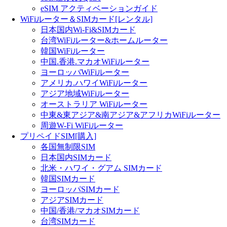
eSIM アクティベーションガイド
WiFiルーター＆SIMカード[レンタル]
日本国内Wi-Fi&SIMカード
台湾WiFiルーター&ホームルーター
韓国WiFiルーター
中国.香港.マカオWiFiルーター
ヨーロッバWiFiルーター
アメリカ.ハワイWiFiルーター
アジア地域WiFiルーター
オーストラリア WiFiルーター
中東&東アジア&南アジア&アフリカWiFiルーター
周遊W-Fi WiFiルーター
プリペイドSIM[購入]
各国無制限SIM
日本国内SIMカード
北米・ハワイ・グアム SIMカード
韓国SIMカード
ヨーロッパSIMカード
アジアSIMカード
中国/香港/マカオSIMカード
台湾SIMカード