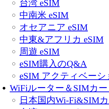
台湾 eSIM
中南米 eSIM
オセアニア eSIM
中東&アフリカ eSIM
周遊 eSIM
eSIM購入のQ&A
eSIM アクティベー
WiFiルーター＆SIMカ
日本国内Wi-Fi&SIM