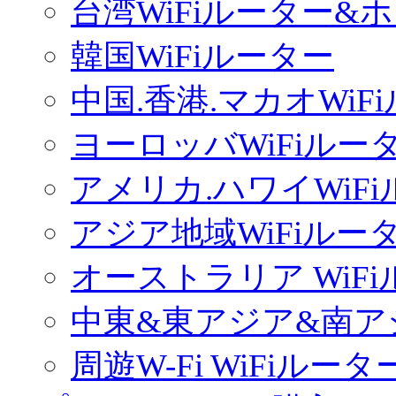
台湾WiFiルーター&
韓国WiFiルーター
中国.香港.マカオWiF
ヨーロッバWiFiルー
アメリカ.ハワイWiF
アジア地域WiFiルー
オーストラリア WiF
中東&東アジア&南ア
周遊W-Fi WiFiルータ