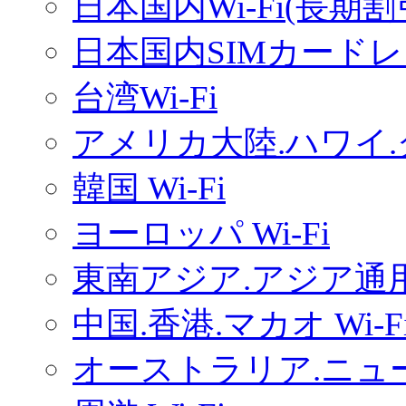
日本国内Wi-Fi(長期
日本国内SIMカードレ
台湾Wi-Fi
アメリカ大陸.ハワイ.グ
韓国 Wi-Fi
ヨーロッパ Wi-Fi
東南アジア.アジア通用W
中国.香港.マカオ Wi-F
オーストラリア.ニュー