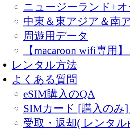
ニュージーランド+
中東＆東アジア＆南
周遊用データ
【macaroon wif
レンタル方法
よくある質問
eSIM購入のQA
SIMカード [購入のみ]
受取・返却( レンタル商