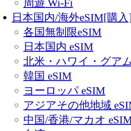
周遊 Wi-Fi
日本国内/海外eSIM[購入
各国無制限eSIM
日本国内 eSIM
北米・ハワイ・グアム 
韓国 eSIM
ヨーロッパ eSIM
アジアその他地域 eSI
中国/香港/マカオ eSI