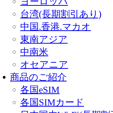
ヨーロッパ
台湾(長期割引あり)
中国.香港.マカオ
東南アジア
中南米
オセアニア
商品のご紹介
各国eSIM
各国SIMカード