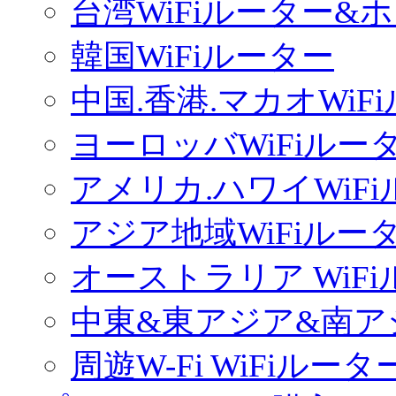
台湾WiFiルーター&
韓国WiFiルーター
中国.香港.マカオWiF
ヨーロッバWiFiルー
アメリカ.ハワイWiF
アジア地域WiFiルー
オーストラリア WiF
中東&東アジア&南ア
周遊W-Fi WiFiルータ