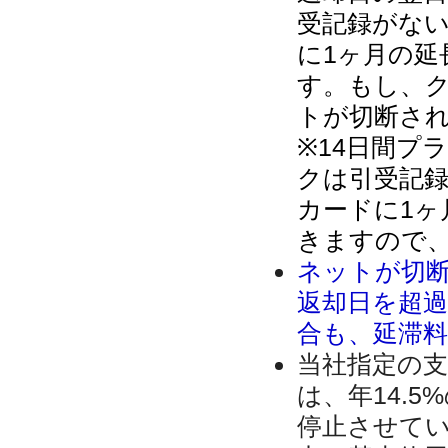
受記録がない
に1ヶ月の延
す。もし、
トが切断さ
※14日間プ
クは引受記
カードに1ヶ
きますので
ネットが切
返却日を超
合も、延滞
当社指定の
は、年14.
停止させて