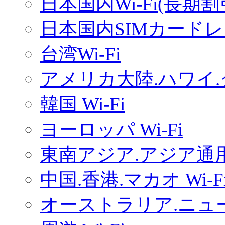
日本国内Wi-Fi(長期
日本国内SIMカードレ
台湾Wi-Fi
アメリカ大陸.ハワイ.グ
韓国 Wi-Fi
ヨーロッパ Wi-Fi
東南アジア.アジア通用W
中国.香港.マカオ Wi-F
オーストラリア.ニュー