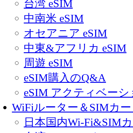
台湾 eSIM
中南米 eSIM
オセアニア eSIM
中東&アフリカ eSIM
周遊 eSIM
eSIM購入のQ&A
eSIM アクティベー
WiFiルーター＆SIMカ
日本国内Wi-Fi&SIM