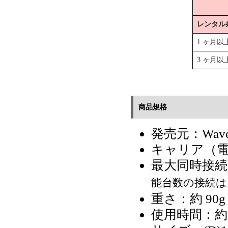
レンタル
1 ヶ月以
3 ヶ月以
商品規格
発売元：WaveTh
キャリア（
最大同時接続
能台数の接続は
重さ：約 90g
使用時間：約