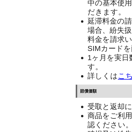
中の基本使
だきます。
延滞料金の
場合、紛失
料金を請求
SIMカード
1ヶ月を実日
す。
詳しくは
こ
賠償価額
受取と返却
商品をご利
認ください