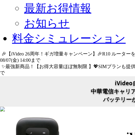
最新お得情報
お知らせ
料金シミュレーション
🎉【iVideo 26周年！ギガ増量キャンペーン】🎉R10 ル
08/07(金) 14:00まで
詳細​はこちら
✨️最強新商品！【お得大容量ほぼ無制限 】💖SIMプランも提供中
で
詳細​はこちら
iVide
中華電信キャリア
バッテリー