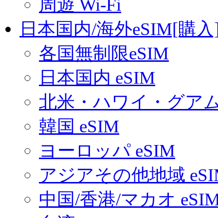
周遊 Wi-Fi
日本国内/海外eSIM[購入
各国無制限eSIM
日本国内 eSIM
北米・ハワイ・グアム 
韓国 eSIM
ヨーロッパ eSIM
アジアその他地域 eSI
中国/香港/マカオ eSI