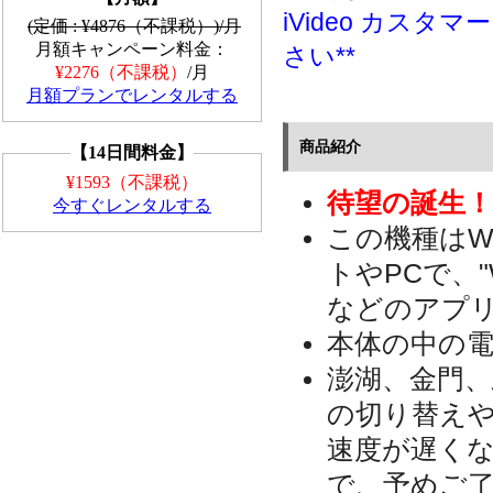
iVideo カス
(定価 : ¥4876（不課税）)/月
月額キャンペーン料金：
さい**
¥2276（不課税）
/月
月額プランでレンタルする
商品紹介
【14日間料金】
¥1593（不課税）
待望の誕生！i
今すぐレンタルする
この機種はW
トやPCで、"Wha
などのアプ
本体の中の電
澎湖、金門、
の切り替え
速度が遅く
で、予めご