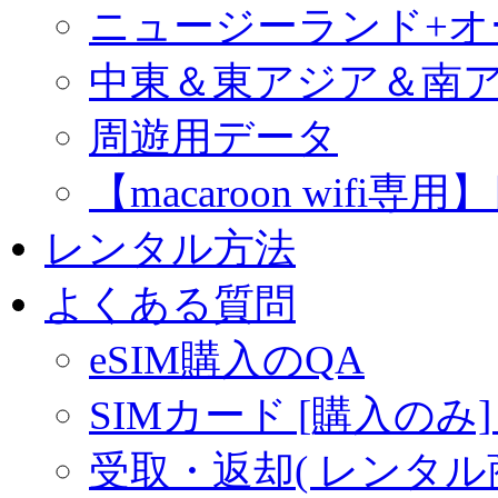
ニュージーランド+
中東＆東アジア＆南
周遊用データ
【macaroon wif
レンタル方法
よくある質問
eSIM購入のQA
SIMカード [購入のみ]
受取・返却( レンタル商