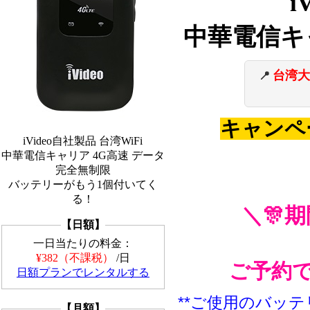
i
中華電信キ
台湾大
📍
キャンペ
iVideo自社製品 台湾WiFi
中華電信キャリア 4G高速 データ
完全無制限
バッテリーがもう1個付いてく
る！
＼🎊
【日額】
一日当たりの料金：
¥382（不課税）
/日
ご予約
日額プランでレンタルする
**ご使用のバッ
【月額】