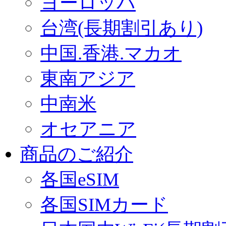
ヨーロッパ
台湾(長期割引あり)
中国.香港.マカオ
東南アジア
中南米
オセアニア
商品のご紹介
各国eSIM
各国SIMカード