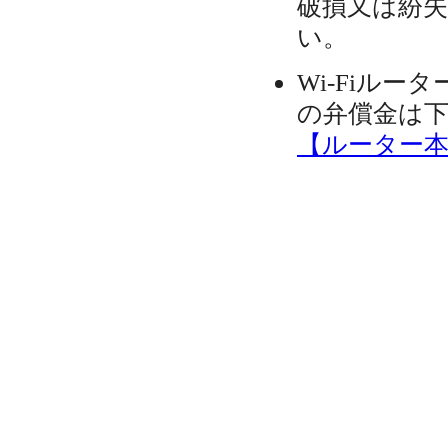
破損又は紛
い。
Wi-Fiル
の弁償金は
【ルーター本