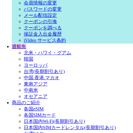
会員情報の変更
パスワードの変更
メール配信設定
クーポンの引換
クーポンを調べる
保証金入出金履歴
iVideo サービス条約
渡航先
北米・ハワイ・グアム
韓国
ヨーロッパ
台湾(長期割引あり)
中国.香港.マカオ
東南アジア
中南米
オセアニア
商品のご紹介
各国eSIM
各国SIMカード
日本国内Wi-Fi(長期割引あり)
日本国内SIMカードレンタル(長期割引あり)