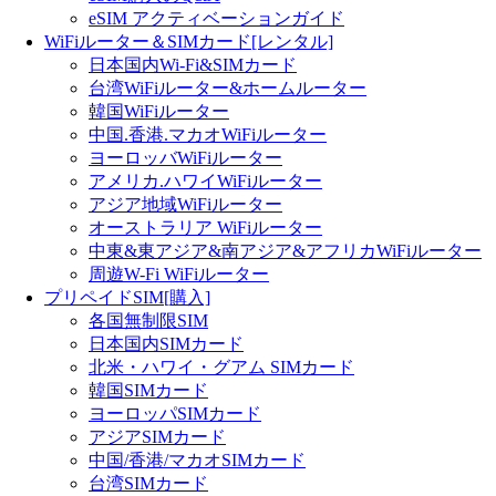
eSIM アクティベーションガイド
WiFiルーター＆SIMカード[レンタル]
日本国内Wi-Fi&SIMカード
台湾WiFiルーター&ホームルーター
韓国WiFiルーター
中国.香港.マカオWiFiルーター
ヨーロッバWiFiルーター
アメリカ.ハワイWiFiルーター
アジア地域WiFiルーター
オーストラリア WiFiルーター
中東&東アジア&南アジア&アフリカWiFiルーター
周遊W-Fi WiFiルーター
プリペイドSIM[購入]
各国無制限SIM
日本国内SIMカード
北米・ハワイ・グアム SIMカード
韓国SIMカード
ヨーロッパSIMカード
アジアSIMカード
中国/香港/マカオSIMカード
台湾SIMカード