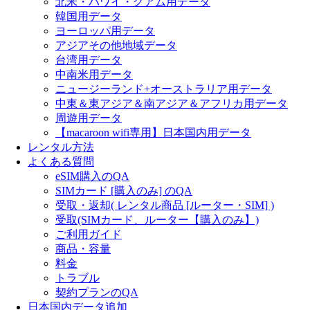
北米・ハワイ・グアム用データ
韓国用データ
ヨーロッパ用データ
アジアその他地域データ
台湾用データ
中南米用データ
ニュージーランド+オーストラリア用データ
中東＆東アジア＆南アジア＆アフリカ用データ
周遊用データ
【macaroon wifi専用】日本国内用データ
レンタル方法
よくある質問
eSIM購入のQA
SIMカード [購入のみ] のQA
受取・返却( レンタル商品 [ルーター・SIM] )
受取(SIMカード、ルーター【購入のみ】)
ご利用ガイド
商品・容量
料金
トラブル
契約プランのQA
日本国内データ追加