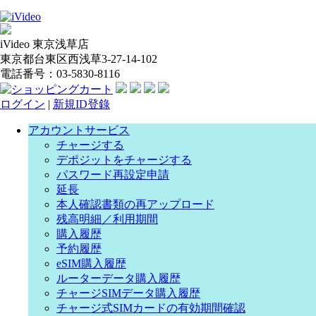
iVideo 東京浅草店
東京都台東区西浅草3-27-14-102
電話番号：03-5830-8116
ログイン
|
新規ID登錄
アカウントサービス
チャージする
デポジットをチャージする
パスワード再設定申請
延長
本人確認書類の再アップロード
残高明細／利用期間
購入履歴
予約履歴
eSIM購入履歴
ルーターデータ購入履歴
チャージSIMデータ購入履歴
チャージ式SIMカードの有効期間確認