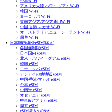
台湾Wi-Fi
アメリカ大陸.ハワイ.グアムWi-Fi
韓国 Wi-Fi
ヨーロッパ Wi-Fi
東南アジア.アジア通用Wi-Fi
中国.香港.マカオ Wi-Fi
オーストラリア.ニュージーランドWi-Fi
周遊 Wi-Fi
日本国内/海外eSIM[購入]
各国無制限eSIM
日本国内 eSIM
北米・ハワイ・グアム eSIM
韓国 eSIM
ヨーロッパ eSIM
アジアその他地域 eSIM
中国/香港/マカオ eSIM
台湾 eSIM
中南米 eSIM
オセアニア eSIM
中東&アフリカ eSIM
周遊 eSIM
eSIM購入のQ&A