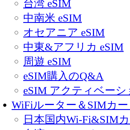
台湾 eSIM
中南米 eSIM
オセアニア eSIM
中東&アフリカ eSIM
周遊 eSIM
eSIM購入のQ&A
eSIM アクティベー
WiFiルーター＆SIMカ
日本国内Wi-Fi&SIM