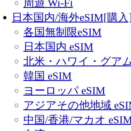
周遊 Wi-Fi
日本国内/海外eSIM[購入
各国無制限eSIM
日本国内 eSIM
北米・ハワイ・グアム 
韓国 eSIM
ヨーロッパ eSIM
アジアその他地域 eSI
中国/香港/マカオ eSI