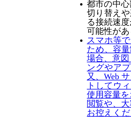
都市の中心
切り替えや
る接続速度
可能性があ
スマホ等で
ため、容量
場合、意図
ングやアプ
又、Web
トしてウィ
使用容量を
閲覧や、大
お控えくだ