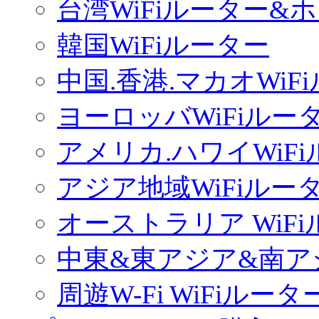
台湾WiFiルーター&
韓国WiFiルーター
中国.香港.マカオWiF
ヨーロッバWiFiルー
アメリカ.ハワイWiF
アジア地域WiFiルー
オーストラリア WiF
中東&東アジア&南ア
周遊W-Fi WiFiルータ