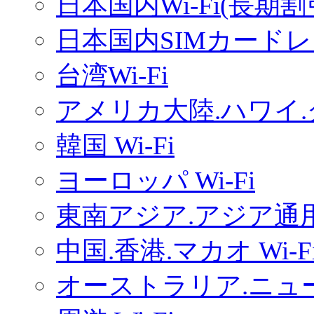
日本国内Wi-Fi(長期
日本国内SIMカードレ
台湾Wi-Fi
アメリカ大陸.ハワイ.グ
韓国 Wi-Fi
ヨーロッパ Wi-Fi
東南アジア.アジア通用W
中国.香港.マカオ Wi-F
オーストラリア.ニュー