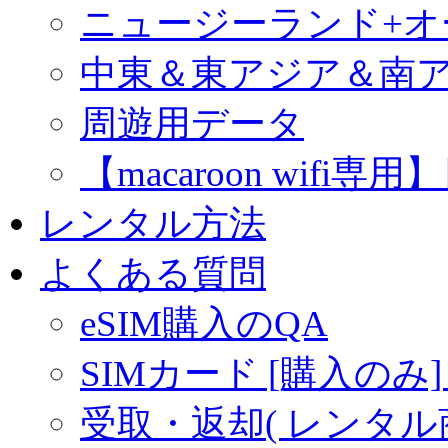
ニュージーランド+
中東＆東アジア＆南
周遊用データ
【macaroon wif
レンタル方法
よくある質問
eSIM購入のQA
SIMカード [購入のみ]
受取・返却( レンタル商