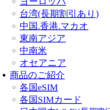
ヨーロッパ
台湾(長期割引あり)
中国.香港.マカオ
東南アジア
中南米
オセアニア
商品のご紹介
各国eSIM
各国SIMカード