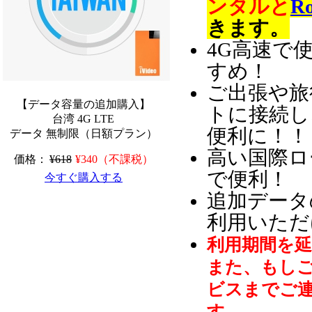
ンタルと
R
きます。
4G高速で
すめ！
ご出張や旅
【データ容量の追加購入】
トに接続し
台湾 4G LTE
便利に！！
データ 無制限（日額プラン）
高い国際ロ
価格：
¥618
¥340（不課税）
で便利！
今すぐ購入する
追加データ
利用いただ
利用期間を
また、もし
ビスまでご
す。