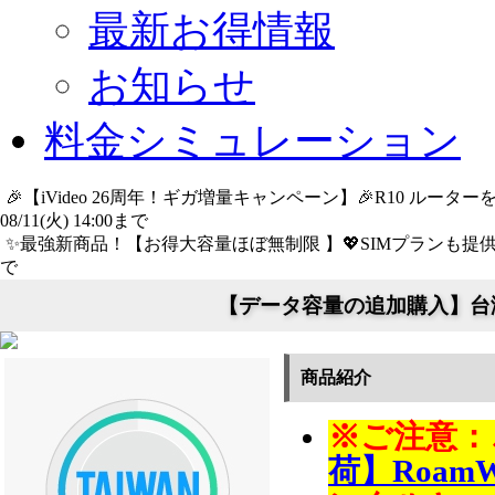
最新お得情報
お知らせ
料金シミュレーション
🎉【iVideo 26周年！ギガ増量キャンペーン】🎉R10 ル
08/11(火) 14:00まで
詳細​はこちら
✨️最強新商品！【お得大容量ほぼ無制限 】💖SIMプランも提供中
で
詳細​はこちら
【データ容量の追加購入】台湾
商品紹介
※ご注意：
荷】RoamWi