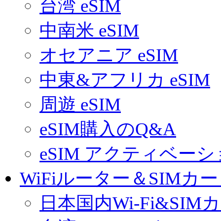
台湾 eSIM
中南米 eSIM
オセアニア eSIM
中東&アフリカ eSIM
周遊 eSIM
eSIM購入のQ&A
eSIM アクティベー
WiFiルーター＆SIMカ
日本国内Wi-Fi&SIM