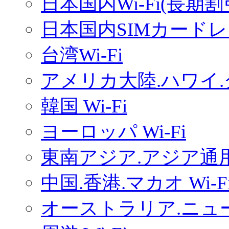
日本国内Wi-Fi(長期
日本国内SIMカードレ
台湾Wi-Fi
アメリカ大陸.ハワイ.グ
韓国 Wi-Fi
ヨーロッパ Wi-Fi
東南アジア.アジア通用W
中国.香港.マカオ Wi-F
オーストラリア.ニュー