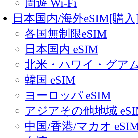
周遊 Wi-Fi
日本国内/海外eSIM[購入
各国無制限eSIM
日本国内 eSIM
北米・ハワイ・グアム 
韓国 eSIM
ヨーロッパ eSIM
アジアその他地域 eSI
中国/香港/マカオ eSI