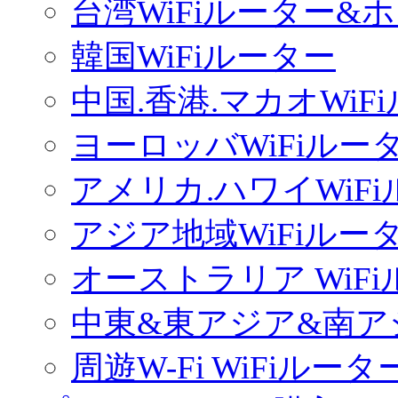
台湾WiFiルーター&
韓国WiFiルーター
中国.香港.マカオWiF
ヨーロッバWiFiルー
アメリカ.ハワイWiF
アジア地域WiFiルー
オーストラリア WiF
中東&東アジア&南ア
周遊W-Fi WiFiルータ