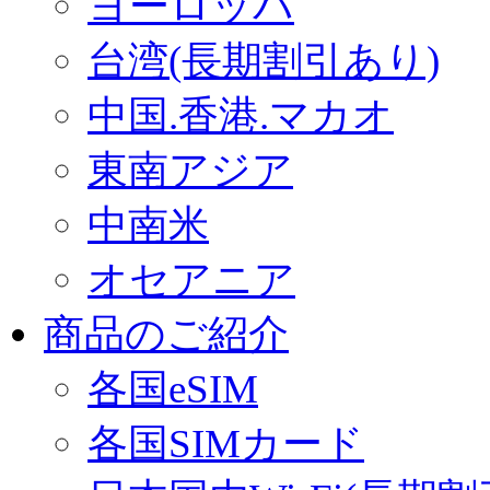
ヨーロッパ
台湾(長期割引あり)
中国.香港.マカオ
東南アジア
中南米
オセアニア
商品のご紹介
各国eSIM
各国SIMカード