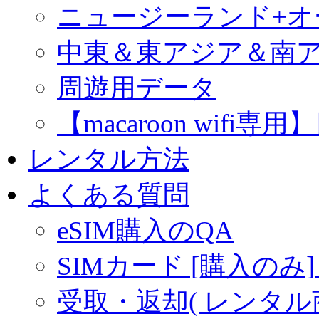
ニュージーランド+
中東＆東アジア＆南
周遊用データ
【macaroon wif
レンタル方法
よくある質問
eSIM購入のQA
SIMカード [購入のみ]
受取・返却( レンタル商